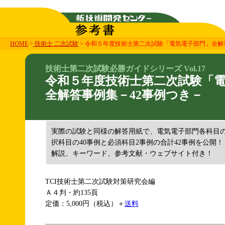
HOME
>
技術士 二次試験
> 令和５年度技術士第二次試験「電気電子部門」全解
技術士第二次試験必勝ガイドシリーズ Vol.17
令和５年度技術士第二次試験「
全解答事例集－42事例つき－
実際の試験と同様の解答用紙で、電気電子部門各科目
択科目の40事例と必須科目2事例の合計42事例を公開！
解説、キーワード、参考文献・ウェブサイト付き！
TCI技術士第二次試験対策研究会編
Ａ４判・約135頁
定価：5,000円（税込）＋
送料