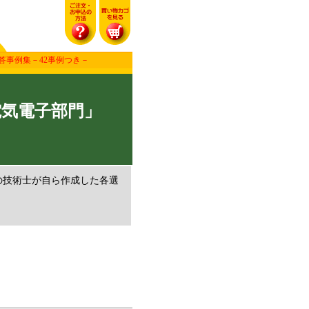
答事例集－42事例つき－
電気電子部門」
の技術士が自ら作成した各選