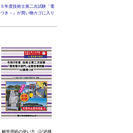
和５年度技術士第二次試験「電
例つき－』が買い物カゴに入り
。解答用紙の使い方（記述構