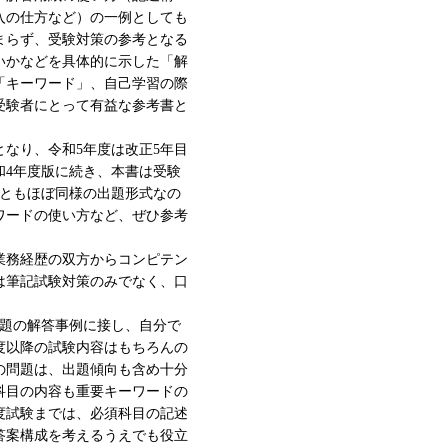
入の仕方など）の一例としても
まらず、受験対策の参考となる
いかなどを具体的に示した「解
「キーワード」、自己学習の際
受験者にとって有益な参考書と
となり、令和5年度は改正5年目
和4年度版に続き、本書は受験
目ともほぼ同様の出題形式なの
ワードの使い方など、ぜひ参考
業務経歴の双方からコンピテン
は筆記試験対策のみでなく、口
問題の解答事例に接し、自分で
度以降の試験内容はもちろんの
Ⅲの問題は、出題傾向も含め十分
科目の内容も重要キーワードの
年度試験までは、必須科目の記述
答案構成を考えるうえでも役立