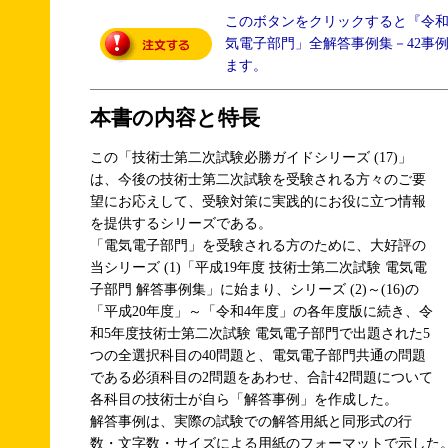
このボタンをクリックすると『令
気電子部門」全解答事例集－42事
ます。
本書の内容と特長
この「技術士第二次試験必勝ガイドシリーズ (17)」
は、今後の技術士第二次試験を受験される方々のご要
望にお応えして、受験対策に実践的にお役に立つ情報
を提供するシリーズである。
「電気電子部門」を受験される方のために、大好評の
当シリーズ (1)「平成19年度 技術士第二次試験 電気電
子部門 解答事例集」に始まり、シリーズ (2)～(16)の
「平成20年度」～「令和4年度」の各年度版に続き、令
和5年度技術士第二次試験 電気電子部門で出題された5
つの全選択科目の40問題と、電気電子部門共通の問題
である必須科目の2問題をあわせ、合計42問題について
各科目の技術士が自ら「解答事例」を作成した。
解答事例は、実際の試験での解答用紙と同形式の行
数・文字数・サイズによる用紙のフォーマットで示した