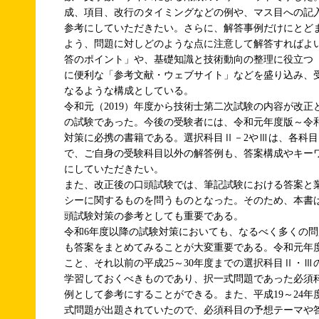
成、項目、改行のタイミングなどの例や、マス目への記
参考にしていただきたい。さらに、解答事例だけにとど
よう、問題に対しどのような点に注意して解答すればよ
答のポイント」や、基礎知識と技術動向の整理に役立つ
に便利な「参考文献・ウェブサイト」などを盛り込み、
なるような構成としている。
令和元（2019）年度から技術士第二次試験の内容が改正
の試験であった。今後の受験者には、令和元年度版～令
対策に必携の書籍である。選択科目Ⅱ－2やⅢは、各科
で、ご自身の受験科目以外の解答例も、答案構成やキー
にしていただきたい。
また、改正後の口頭試験では、筆記試験における答案と
シーに関するものを問うものとなった。そのため、本書
頭試験対策の参考としても重要である。
令和6年度以降の試験対策においても、なるべく多くの
も答案をまとめてみることが大変重要である。令和元年
こと、それ以前の平成25～30年度までの選択科目Ⅱ・
学習しておくべきものであり、択一式問題であった必須
例として参考にすることができる。また、平成19～24
式問題が出題されていたので、必須科目の予想テーマや