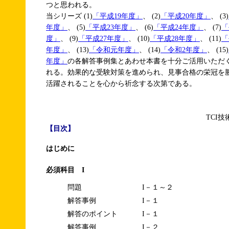
つと思われる。
当シリーズ (1)
「平成19年度」
、 (2)
「平成20年度」
、 (3)
年度」
、 (5)
「平成23年度」
、 (6)
「平成24年度」
、 (7)
「
度」
、 (9)
「平成27年度」
、 (10)
「平成28年度」
、 (11)
「
年度」
、 (13)
「令和元年度」
、 (14)
「令和2年度」
、 (15)
年度」
の各解答事例集とあわせ本書を十分ご活用いただ
れる。効果的な受験対策を進められ、見事合格の栄冠を
活躍されることを心から祈念する次第である。
TCI
【目次】
はじめに
必須科目 I
問題
I－１～２
解答事例
I－１
解答のポイント
I－１
解答事例
I－２