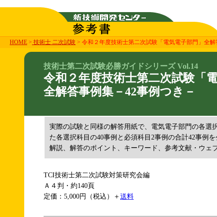
HOME
>
技術士 二次試験
> 令和２年度技術士第二次試験「電気電子部門」全解
技術士第二次試験必勝ガイドシリーズ Vol.14
令和２年度技術士第二次試験「
全解答事例集－42事例つき－
実際の試験と同様の解答用紙で、電気電子部門の各選
た各選択科目の40事例と必須科目2事例の合計42事例
解説、解答のポイント、キーワード、参考文献・ウェ
TCI技術士第二次試験対策研究会編
Ａ４判・約140頁
定価：5,000円（税込）＋
送料