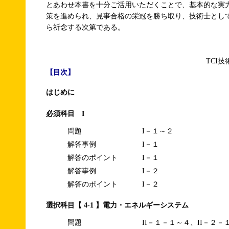
とあわせ本書を十分ご活用いただくことで、基本的な実
策を進められ、見事合格の栄冠を勝ち取り、技術士とし
ら祈念する次第である。
TCI
【目次】
はじめに
必須科目 I
問題
I－１～２
解答事例
I－１
解答のポイント
I－１
解答事例
I－２
解答のポイント
I－２
選択科目【 4-1 】電力・エネルギーシステム
問題
II－１－１～４、II－２－