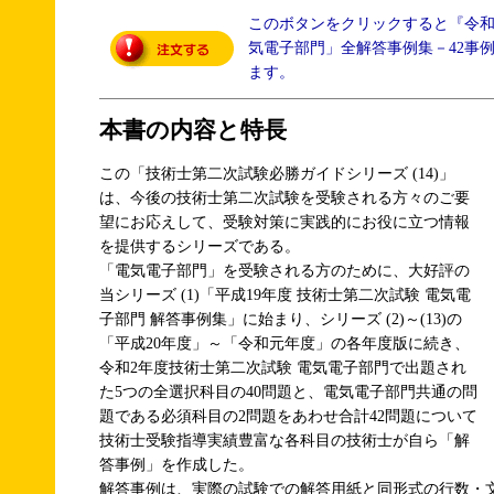
このボタンをクリックすると『令
気電子部門」全解答事例集－42事
ます。
本書の内容と特長
この「技術士第二次試験必勝ガイドシリーズ (14)」
は、今後の技術士第二次試験を受験される方々のご要
望にお応えして、受験対策に実践的にお役に立つ情報
を提供するシリーズである。
「電気電子部門」を受験される方のために、大好評の
当シリーズ (1)「平成19年度 技術士第二次試験 電気電
子部門 解答事例集」に始まり、シリーズ (2)～(13)の
「平成20年度」～「令和元年度」の各年度版に続き、
令和2年度技術士第二次試験 電気電子部門で出題され
た5つの全選択科目の40問題と、電気電子部門共通の問
題である必須科目の2問題をあわせ合計42問題について
技術士受験指導実績豊富な各科目の技術士が自ら「解
答事例」を作成した。
解答事例は、実際の試験での解答用紙と同形式の行数・