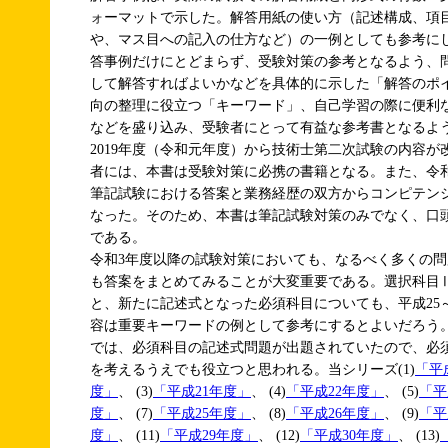
ォーマットで示した。解答用紙の使い方（記述構成、項
や、マス目への記入の仕方など）の一例としても参考に
答事例だけにとどまらず、受験対策の参考となるよう、
して解答すればよいかなどを具体的に示した「解答のポ
向の整理に役立つ「キーワード」、自己学習の際に便利
などを盛り込み、受験者にとって有益な参考書となるよ
2019年度（令和元年度）から技術士第二次試験の内容
者には、本書は受験対策に必携の書籍となる。また、令
筆記試験における答案と業務経歴の双方からコンピテン
なった。そのため、本書は筆記試験対策のみでなく、口
である。
令和3年度以降の試験対策においても、なるべく多くの
も答案をまとめてみることが大変重要である。選択科目
と、新たに記述式となった必須科目についても、平成25
容は重要キーワードの例として参考にするとよいだろう。
では、必須科目の記述式問題が出題されていたので、必
を考えるうえでも役立つと思われる。当シリーズ(1)
「平
度」
、 (3)
「平成21年度」
、 (4)
「平成22年度」
、 (5)
「平
度」
、 (7)
「平成25年度」
、 (8)
「平成26年度」
、 (9)
「平
度」
、 (11)
「平成29年度」
、 (12)
「平成30年度」
、 (13)