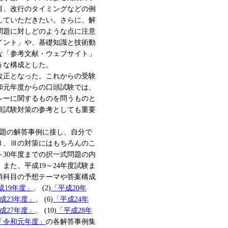
目、改行のタイミングなどの例
していただきたい。さらに、解
問題に対しどのような点に注意
イント」や、基礎知識と技術動
な「参考文献・ウェブサイト」
うな構成とした。
が改正となった。これからの受験
和元年度からの口頭試験では、
シーに関するものを問うものと
頭試験対策の参考としても重要
問題の解答事例に接し、自分で
Ⅱ、Ⅲの対策にはもちろんのこ
～30年度までの択一式問題の内
また、平成19～24年度試験ま
須科目の予想テーマや答案構成
成19年度」
、 (2)
「平成20年
成23年度」
、 (6)
「平成24年
成27年度」
、 (10)
「平成28年
「令和元年度」
の各解答事例集