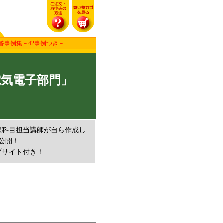
答事例集－42事例つき－
電気電子部門」
択科目担当講師が自ら作成し
を公開！
ブサイト付き！