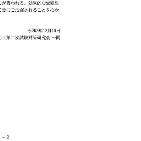
力が養われる。効果的な受験対
て更にご活躍されることを心か
令和2年12月10日
技術士第二次試験対策研究会 一同
１～２