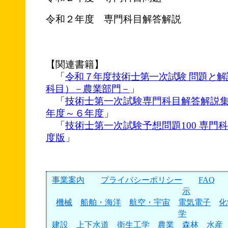
令和２年度 専門科目解答解説
【関連書籍】
「
令和７年度技術士第一次試験 問題と
科目）－農業部門－
」
「
技術士第一次試験専門科目解答解説
年度～６年度
」
「
技術士第一次試験予想問題100 専門科
度版
」
事業案内
プライバシーポリシー
FAQ
示
機械
船舶・海洋
航空・宇宙
電気電子
化
学
建設
上下水道
衛生工学
農業
森林
水産