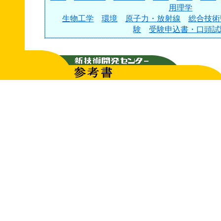
用理学
生物工学
環境
原子力・放射線
総合技術
験
受験申込書・口頭試