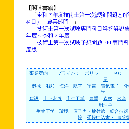
【関連書籍】
「
令和７年度技術士第一次試験 問題と
科目）－農業部門－
」
「
技術士第一次試験専門科目解答解説集
年度～令和２年度
」
「
技術士第一次試験予想問題100 専門科
度版
」
事業案内
プライバシーポリシー
FAQ
示
機械
船舶・海洋
航空・宇宙
電気電子
化
学
建設
上下水道
衛生工学
農業
森林
水産
用理学
生物工学
環境
原子力・放射線
総合技術
験
受験申込書・口頭試