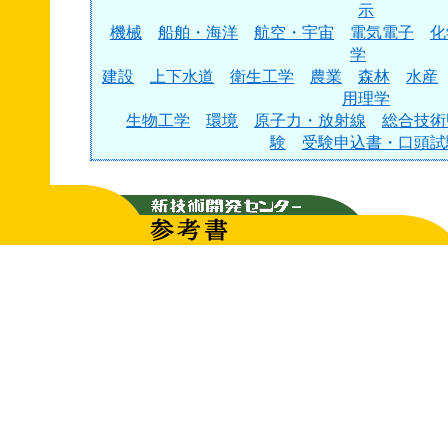
示
機械
船舶・海洋
航空・宇宙
電気電子
化
学
建設
上下水道
衛生工学
農業
森林
水産
用理学
生物工学
環境
原子力・放射線
総合技術
験
受験申込書・口頭試