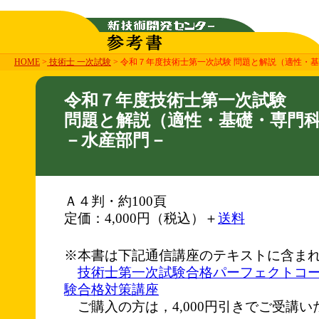
HOME
>
技術士 一次試験
> 令和７年度技術士第一次試験 問題と解説（適性・
令和７年度技術士第一次試験
問題と解説（適性・基礎・専門
－水産部門－
Ａ４判・約100頁
定価：4,000円（税込）＋
送料
※本書は下記通信講座のテキストに含ま
技術士第一次試験合格パーフェクトコ
験合格対策講座
ご購入の方は，4,000円引きでご受講い