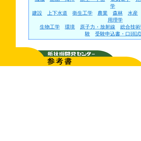
学
建設
上下水道
衛生工学
農業
森林
水産
用理学
生物工学
環境
原子力・放射線
総合技術
験
受験申込書・口頭試