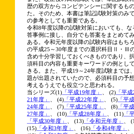
歴の双方からコンピテンシーに関するも
た。そのため、本書は筆記試験対策のみ
の参考としても重要である。
令和8年度以降の試験対策においても、な
答事例に接し、自分でも答案をまとめて
ある。令和元年度以降の試験内容はもち
の平成25～30年度までの選択科目Ⅱ・Ⅲ
含め十分学習しておくべきものであり、
須科目の内容も重要キーワードの例とし
きる。また、平成19～24年度試験までは
題が出題されていたので、必須科目の予
考えるうえでも役立つと思われる。
当シリーズ(1)
「平成19年度」
、 (2)
「平成
21年度」
、 (4)
「平成22年度」
、 (5)
「平成
24年度」
、 (7)
「平成25年度」
、 (8)
「平成
27年度」
、 (10)
「平成28年度」
、 (11)
「平
「平成30年度」
、 (13)
「令和元年度」
、 (
(15)
「令和3年度」
、 (16)
「令和4年度」
、 