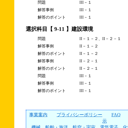
問題
III－１
解答事例
III－１
解答のポイント
III－１
選択科目【 9-11 】建設環境
問題
II－１－２、II－２－１
解答事例
II－１－２
解答のポイント
II－１－２
解答事例
II－２－１
解答のポイント
II－２－１
問題
III－１
解答事例
III－１
解答のポイント
III－１
事業案内
プライバシーポリシー
FAQ
示
機械
船舶・海洋
航空・宇宙
電気電子
化