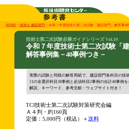
HOME
>
技術士 建設部門
> 令和７年度技術士第二次試験「建設部門」解答事例
技術士第二次試験必勝ガイドシリーズ Vol.19
令和７年度技術士第二次試験「
解答事例集－40事例つき－
実際の試験と同様の解答用紙で、建設部門各科目の技
11の全選択科目38事例と必須科目2事例の合計40事例
解説、キーワード、参考文献・ウェブサイト付き！
TCI技術士第二次試験対策研究会編
Ａ４判・約160頁
定価：5,000円（税込）＋
送料