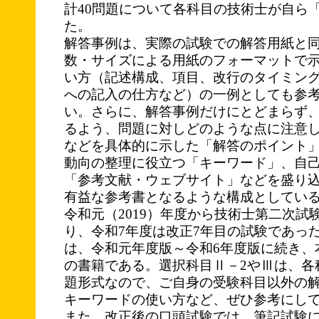
計40問題について各科目の技術士が自ら
た。
解答事例は、実際の試験での解答用紙と
数・サイズによる用紙のフォーマットで
い方（記述構成、項目、改行のタイミン
への記入の仕方など）の一例としても参
い。さらに、解答事例だけにとどまらず
るよう、問題に対しどのような点に注意
などを具体的に示した「解答のポイント
動向の整理に役立つ「キーワード」、自
「参考文献・ウェブサイト」などを盛り
有益な参考書となるような構成としてい
令和元（2019）年度から技術士第二次試
り、令和7年度は改正7年目の試験であっ
は、令和元年度版～令和6年度版に続き、
の書籍である。選択科目Ⅱ－2やⅢは、各
題形式なので、ご自身の受験科目以外の
キーワードの使い方など、ぜひ参考にし
また、改正後の口頭試験では、筆記試験