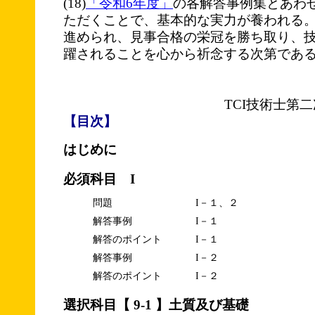
(18)
「令和6年度」
の各解答事例集とあわ
ただくことで、基本的な実力が養われる
進められ、見事合格の栄冠を勝ち取り、
躍されることを心から祈念する次第であ
TCI技術士第
【目次】
はじめに
必須科目 I
問題
I－１、２
解答事例
I－１
解答のポイント
I－１
解答事例
I－２
解答のポイント
I－２
選択科目【 9-1 】土質及び基礎