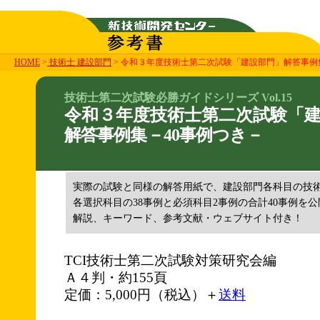
HOME
>
技術士 建設部門
> 令和３年度技術士第二次試験「建設部門」解答事例
技術士第二次試験必勝ガイドシリーズ Vol.15
令和３年度技術士第二次試験「
解答事例集－40事例つき－
実際の試験と同様の解答用紙で、建設部門各科目の技
各選択科目の38事例と必須科目2事例の合計40事例を公
解説、キーワード、参考文献・ウェブサイト付き！
TCI技術士第二次試験対策研究会編
Ａ４判・約155頁
定価：5,000円（税込）＋
送料