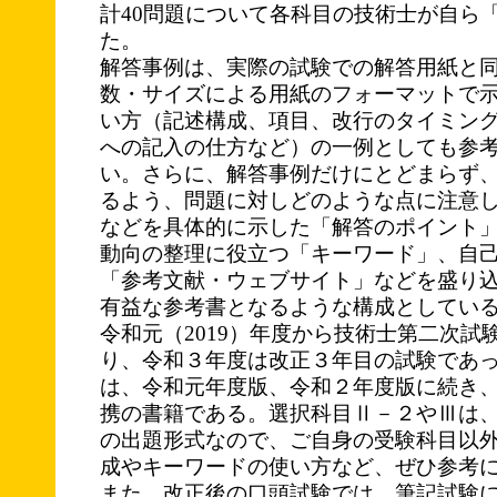
計40問題について各科目の技術士が自ら
た。
解答事例は、実際の試験での解答用紙と
数・サイズによる用紙のフォーマットで
い方（記述構成、項目、改行のタイミン
への記入の仕方など）の一例としても参
い。さらに、解答事例だけにとどまらず
るよう、問題に対しどのような点に注意
などを具体的に示した「解答のポイント
動向の整理に役立つ「キーワード」、自
「参考文献・ウェブサイト」などを盛り
有益な参考書となるような構成としてい
令和元（2019）年度から技術士第二次試
り、令和３年度は改正３年目の試験であ
は、令和元年度版、令和２年度版に続き
携の書籍である。選択科目Ⅱ－２やⅢは
の出題形式なので、ご自身の受験科目以
成やキーワードの使い方など、ぜひ参考
また、改正後の口頭試験では、筆記試験