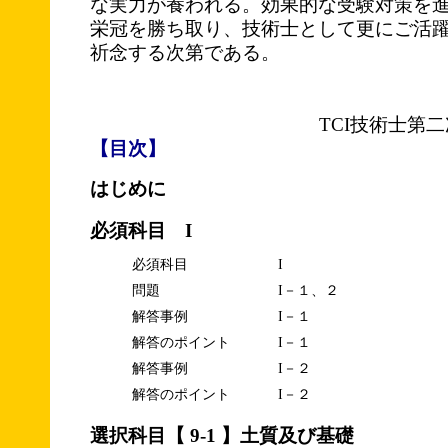
な実力が養われる。効果的な受験対策を
栄冠を勝ち取り、技術士として更にご活
祈念する次第である。
TCI技術士第
【目次】
はじめに
必須科目 I
必須科目
I
問題
I－１、２
解答事例
I－１
解答のポイント
I－１
解答事例
I－２
解答のポイント
I－２
選択科目【 9-1 】土質及び基礎