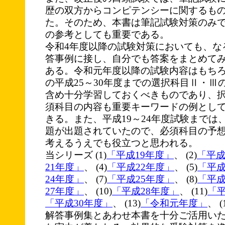
歴の双方からコンピテンシーに関するも
た。そのため、本書は筆記試験対策のみ
の参考としても重要である。
令和4年度以降の試験対策においても、な
答事例に接し、自分でも答案をまとめて
ある。令和元年度以降の試験内容はもち
の平成25～30年度までの選択科目Ⅱ・Ⅲ
含め十分学習しておくべきものであり、
須科目の内容も重要キーワードの例とし
きる。また、平成19～24年度試験までは
題が出題されていたので、必須科目の予
考えるうえでも役立つと思われる。
当シリーズ (1)
「平成19年度」
、 (2)
「平成
21年度」
、 (4)
「平成22年度」
、 (5)
「平成
24年度」
、 (7)
「平成25年度」
、 (8)
「平成
27年度」
、 (10)
「平成28年度」
、 (11)
「平
「平成30年度」
、 (13)
「令和元年度」
、 (
解答事例集とあわせ本書を十分ご活用い