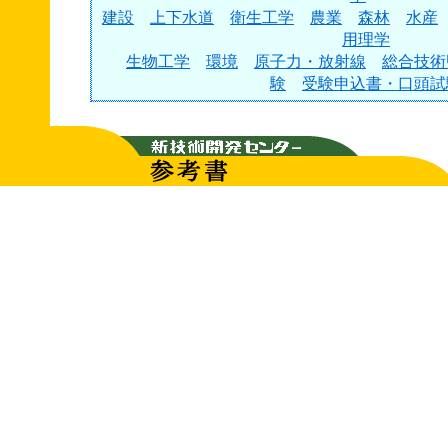
建設
上下水道
衛生工学
農業
森林
水産
用理学
生物工学
環境
原子力・放射線
総合技術
験
受験申込書・口頭試