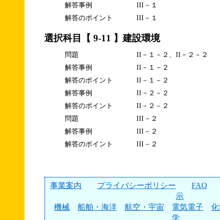
解答事例
III－１
解答のポイント
III－１
選択科目【 9-11 】建設環境
問題
II－１－２、II－２－２
解答事例
II－１－２
解答のポイント
II－１－２
解答事例
II－２－２
解答のポイント
II－２－２
問題
III－２
解答事例
III－２
解答のポイント
III－２
事業案内
プライバシーポリシー
FAQ
示
機械
船舶・海洋
航空・宇宙
電気電子
化
学