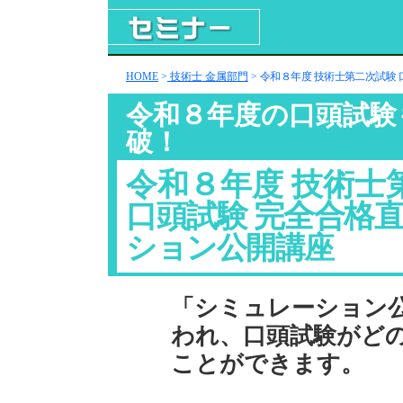
HOME
>
技術士 金属部門
>
令和８年度 技術士第二次試験
令和８年度の口頭試験
破！
令和８年度 技術士
口頭試験 完全合格
ション公開講座
「シミュレーション
われ、口頭試験がど
ことができます。