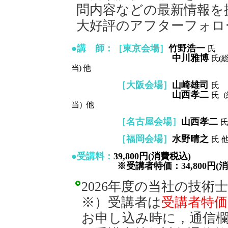
問内容などの最新情報を
大好評のアフターフォロ
●講 師：［東京会場］
竹野浩一
氏
中川雅博
氏(
当) 他
［大阪会場］
山崎雄司
氏
山西孝二
氏（
当）他
［名古屋会場］
山西孝二
氏
［福岡会場］
水野晴之
氏 
●受講料：
39,800円(消費税込)
※受講者特価：34,800円(消
2026年度の当社の技
※）受講者は
受講者特価
お申し込み時に，通信