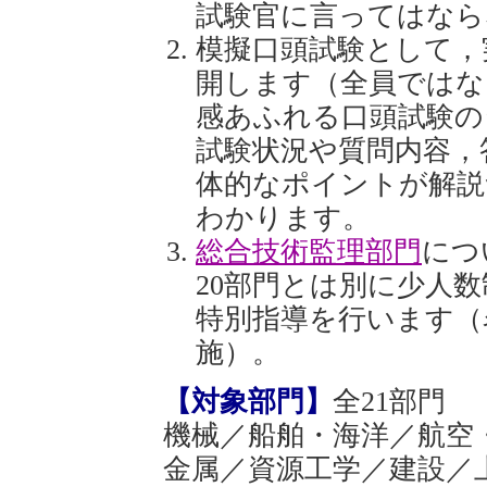
試験官に言ってはなら
模擬口頭試験として，
開します（全員ではな
感あふれる口頭試験の
試験状況や質問内容，
体的なポイントが解説
わかります。
総合技術監理部門
につ
20部門とは別に少人
特別指導を行います（
施）。
【対象部門】
全21部門
機械／船舶・海洋／航空
金属／資源工学／建設／