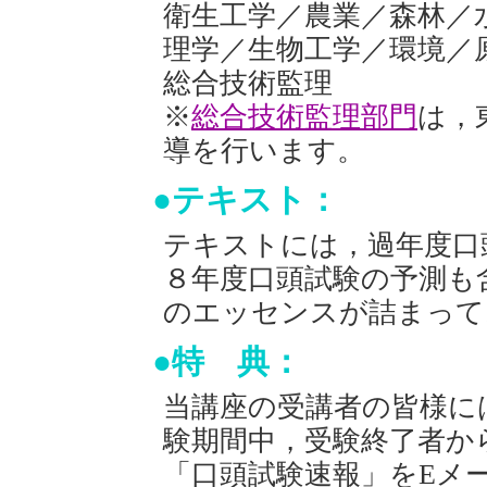
衛生工学／農業／森林／
理学／生物工学／環境／
総合技術監理
※
総合技術監理部門
は，
導を行います。
●テキスト：
テキストには，過年度口
８年度口頭試験の予測も
のエッセンスが詰まって
●特 典：
当講座の受講者の皆様に
験期間中，受験終了者か
「口頭試験速報」をEメ