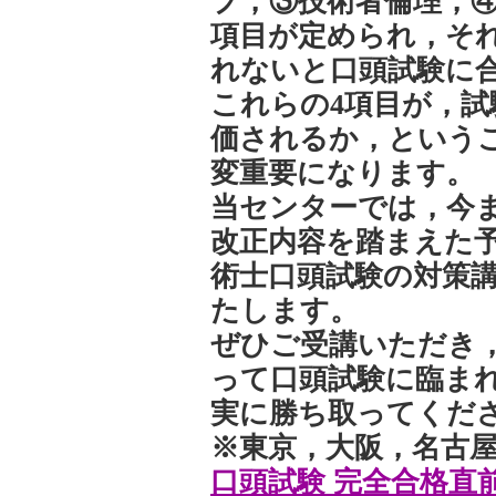
プ，③技術者倫理，④
項目が定められ，それ
れないと口頭試験に
これらの4項目が，
価されるか，という
変重要になります。
当センターでは，今
改正内容を踏まえた
術士口頭試験の対策
たします。
ぜひご受講いただき
って口頭試験に臨ま
実に勝ち取ってくだ
※東京，大阪，名古
口頭試験 完全合格直