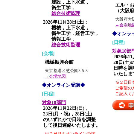
建設，上下水道，
エル・
衛生工学，
（大阪
総合技術監理
大阪府大阪
2026年11月28日(土)：
→会場地
機械，上下水道，
衛生工学，経営工学，
◆オンラ
情報工学，
[日程]
総合技術監理
対象18部
[会場]
2026年1
機械振興会館
28日(土
日時を調
東京都港区芝公園3-5-8
いたしま
→会場地図
※２日目
◆オンライン受講◆
ご希望の
[日程]
ご記入く
対象18部門
2026年11月22日(日)，
23日(月・祝)，28日(土)
のいずれかで日時を調整
して後日連絡いたします。
※２日目をオンライン受講