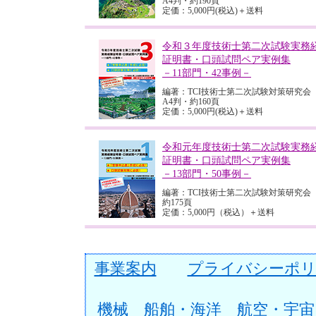
A4判・約190頁
定価：5,000円(税込)＋送料
令和３年度技術士第二次試験実務
証明書・口頭試問ペア実例集
－11部門・42事例－
編著：TCI技術士第二次試験対策研究会
A4判・約160頁
定価：5,000円(税込)＋送料
令和元年度技術士第二次試験実務
証明書・口頭試問ペア実例集
－13部門・50事例－
編著：TCI技術士第二次試験対策研究会
約175頁
定価：5,000円（税込）＋送料
事業案内
プライバシーポリ
機械
船舶・海洋
航空・宇宙