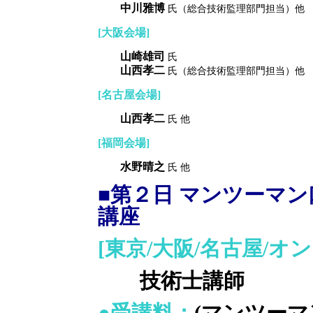
中川雅博
氏（総合技術監理部門担当）他
[大阪会場]
山崎雄司
氏
山西孝二
氏（総合技術監理部門担当）他
[名古屋会場]
山西孝二
氏 他
[福岡会場]
水野晴之
氏 他
■第２日 マンツーマ
講座
[東京/大阪/名古屋/オ
技術士講師