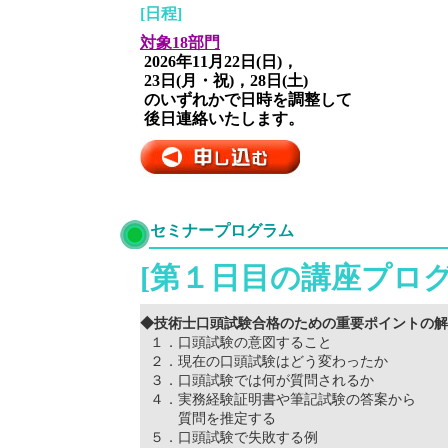
[日程]
対象18部門
2026年11月22日(日)，
23日(月・祝)，28日(土)
のいずれかで日時を調整して
後日連絡いたします。
セミナープログラム
[第１日目の講座プロ
◆技術士口頭試験合格のための重要ポイントの解
１．口頭試験の意図すること
２．現在の口頭試験はどう変わったか
３．口頭試験では何が質問されるか
４．実務経験証明書や筆記試験の答案から
質問を推定する
５．口頭試験で失敗する例