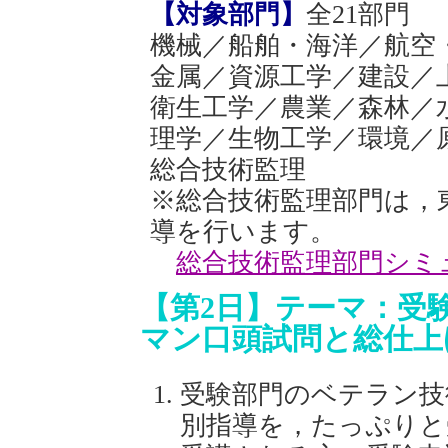
【対象部門】
全21部門
機械／船舶・海洋／航空
金属／資源工学／建設／
衛生工学／農業／森林／
理学／生物工学／環境／
総合技術監理
※総合技術監理部門は，
導を行います。
総合技術監理部門シミ
【第2日】テーマ：受
マン口頭試問と総仕上
受験部門のベテラン技
別指導を，たっぷりと