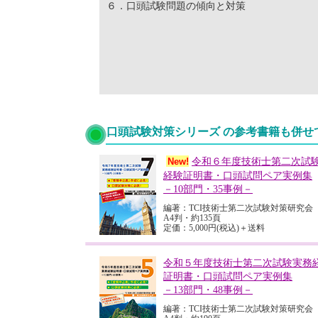
６．口頭試験問題の傾向と対策
口頭試験対策シリーズ の参考書籍も併せ
令和６年度技術士第二次試
New!
経験証明書・口頭試問ペア実例集
－10部門・35事例－
編著：TCI技術士第二次試験対策研究会
A4判・約135頁
定価：5,000円(税込)＋送料
令和５年度技術士第二次試験実務
証明書・口頭試問ペア実例集
－13部門・48事例－
編著：TCI技術士第二次試験対策研究会