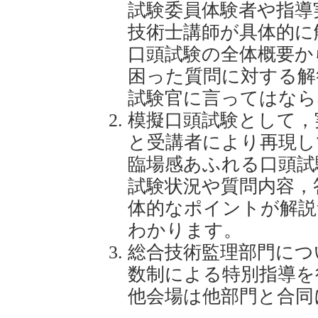
試験委員体験者や指導
技術士講師が具体的に
口頭試験の全体概要か
困った質問に対する解
試験官に言ってはなら
模擬口頭試験として，
と受講者により再現し
臨場感あふれる口頭試
試験状況や質問内容，
体的なポイントが解説
わかります。
総合技術監理部門につ
数制による特別指導を
他会場は他部門と合同