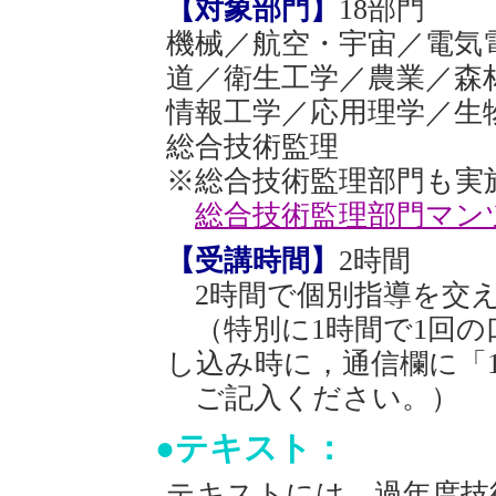
【対象部門】
18部門
機械／航空・宇宙／電気
道／衛生工学／農業／森
情報工学／応用理学／生
総合技術監理
※総合技術監理部門も実
総合技術監理部門マン
【受講時間】
2時間
2時間で個別指導を交え
（特別に1時間で1回の
し込み時に，通信欄に「
ご記入ください。）
●テキスト：
テキストには，過年度技