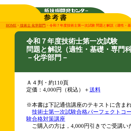
HOME
>
技術士 化学部門
> 令和７年度技術士第一次試験 問題と解説（適性・
令和７年度技術士第一次試験
問題と解説（適性・基礎・専門
－化学部門－
Ａ４判・約110頁
定価：4,000円（税込）＋
送料
※本書は下記通信講座のテキストに含ま
技術士第一次試験合格パーフェクトコ
験合格対策講座
ご購入の方は，4,000円引きでご受講い