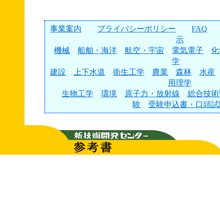
事業案内
プライバシーポリシー
FAQ
示
機械
船舶・海洋
航空・宇宙
電気電子
化
学
建設
上下水道
衛生工学
農業
森林
水産
用理学
生物工学
環境
原子力・放射線
総合技術
験
受験申込書・口頭試