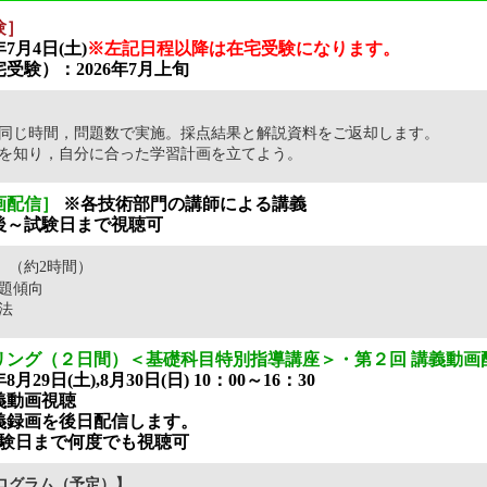
験］
7月4日(土)
※左記日程以降は在宅受験になります。
受験）：2026年7月上旬
】
同じ時間，問題数で実施。採点結果と解説資料をご返却します。
を知り，自分に合った学習計画を立てよう。
画配信］
※各技術部門の講師による講義
込後～試験日まで視聴可
】
（約2時間）
出題傾向
法
リング（２日間）＜基礎科目特別指導講座＞・第２回 講義動画
月29日(土),8月30日(日) 10：00～16：30
義動画視聴
義録画を後日配信します。
験日まで何度でも視聴可
ログラム（予定）】