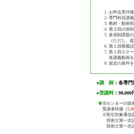
お申込受付後
専門科目講義
教材・動画視
第２回の添削
各添削課題の
（ただし、提
第１回模擬試
第１回スク
各講義動画を
規定の条件を
●講 師
：各専門
●受講料
：98,000
当センターの技術
受講者特価（
5,
※割引対象通信
技術士第一次
技術士第一次