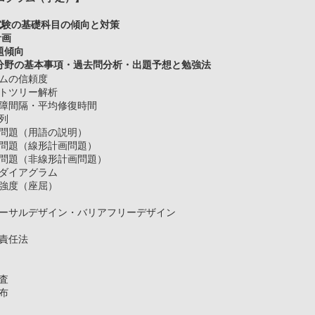
験の基礎科目の傾向と対策
計画
題傾向
野の基本事項・過去問分析・出題予想と勉強法
テムの信頼度
ルトツリー解析
故障間隔・平均修復時間
行列
化問題（用語の説明）
化問題（線形計画問題）
化問題（非線形計画問題）
ーダイアグラム
の強度（座屈）
率
バーサルデザイン・バリアフリーデザイン
A
物責任法
法
全
検査
布