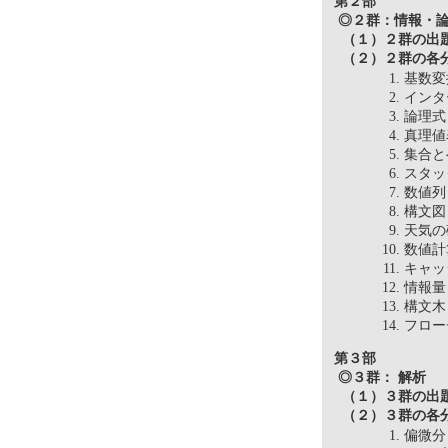
第２部
◎２群：情報・
（１）２群の出
（２）２群の各分
基数
イン
論理
真理
集合
スタ
数値
構文
天気
数値
キャ
情報
構文
フロー
第３部
◎３群： 解析
（１）３群の出
（２）３群の各分
偏微