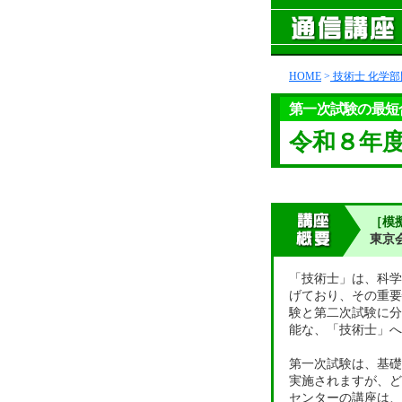
HOME
>
技術士 化学部
第一次試験の最短
令和８年
［模
東京
「技術士」は、科学
げており、その重要
験と第二次試験に分
能な、「技術士」へ
第一次試験は、基礎
実施されますが、ど
センターの講座は、