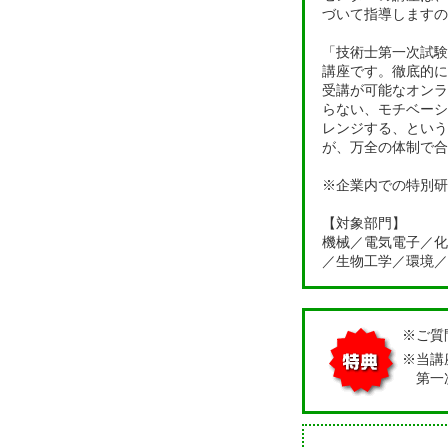
づいて指導しますの
「技術士第一次試験
講座です。
徹底的に
受講が可能なオンラ
らない、モチベーシ
レンジする、という
が、万全の体制で合
※企業内での特別研
【対象部門】
機械／電気電子／化
／生物工学／環境／
※ご質
※当講
第一