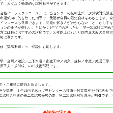
で、ムダなく効率的な試験勉強ができます。
合格パーフェクトコース」は、当センターの技術士第一次試験対策講座
出題傾向に的を絞った指導で、受講者全員の最短合格をめざします。全
インコースも選択できます。問題の解き方がわからない、どこから手を
ョンの維持が難しい、とにかく1年間で合格したい、第一次試験に初め
方には特におすすめの講座です。50年以上にわたり国内最大級の合格
格に導きます。
修（講師派遣）のご相談にも応じます。
学／金属／建設／上下水道／衛生工学／農業／森林／水産／経営工学／
原子力・放射線、の16技術部門です。
問・ご相談に随時お応えします。
座受講後、１年以内であれば当センターの技術士対策講座を特価料金で
次試験合格後の第二次試験受験の際、第二次試験対策講座が割引で受け
◆講座の流れ◆