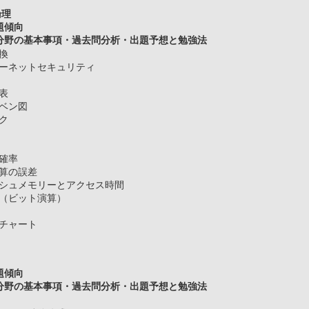
論理
題傾向
野の基本事項・過去問分析・出題予想と勉強法
変換
ターネットセキュリティ
式
値表
とベン図
ック
列
図
の確率
計算の誤差
ッシュメモリーとアクセス時間
量（ビット演算）
木
チャート
題傾向
野の基本事項・過去問分析・出題予想と勉強法
分