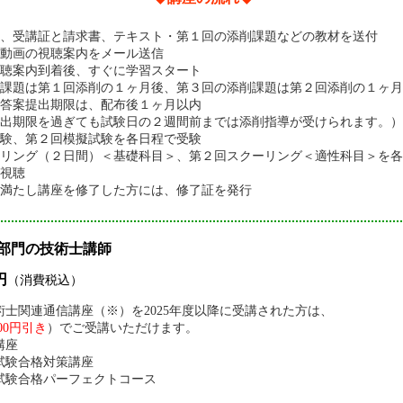
、受講証と請求書、テキスト・第１回の添削課題などの教材を送付
動画の視聴案内をメール送信
聴案内到着後、すぐに学習スタート
課題は第１回添削の１ヶ月後、第３回の添削課題は第２回添削の１ヶ月
答案提出期限は、配布後１ヶ月以内
出期限を過ぎても試験日の２週間前までは添削指導が受けられます。）
験、第２回模擬試験を各日程で受験
ーリング（２日間）＜基礎科目＞、第２回スクーリング＜適性科目＞を各
視聴
満たし講座を修了した方には、修了証を発行
部門の技術士講師
円
（消費税込）
士関連通信講座（※）を2025年度以降に受講された方は、
000円引き
）でご受講いただけます。
講座
試験合格対策講座
試験合格パーフェクトコース