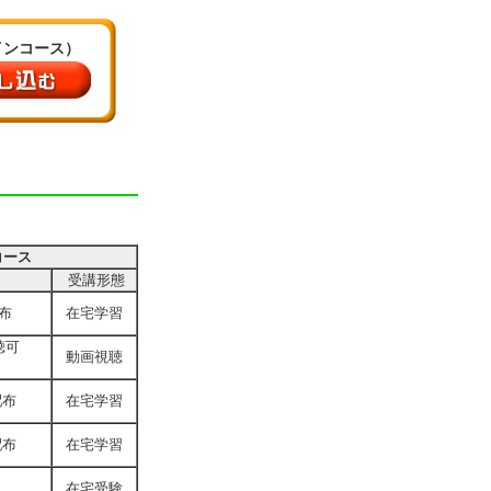
インコース）
コース
受講形態
布
在宅学習
聴可
動画視聴
配布
在宅学習
配布
在宅学習
在宅受験