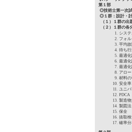
第１部
◎技術士第一次試
◎１群：設計・
（１）１群の出
（２）１群の各分
シス
フォ
平均
待ち
最適
最適
最適
アロ
材料
安全
ユニ
PDC
製造
製図
保
抜取
確率分