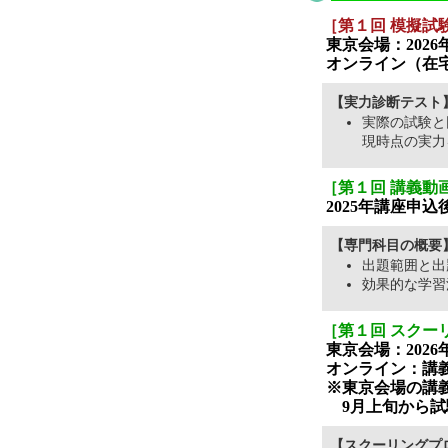
［第１回 模擬試
東京会場：2026年
オンライン（在宅
【実力診断テスト
実際の試験と
現時点の実力
［第１回 講義動
2025年講座申
【専門科目の概要
出題範囲と
効果的な学習
［第１回 スクー
東京会場：2026年8
オンライン：講
※東京会場の講
9月上旬から試
【スクーリングプ