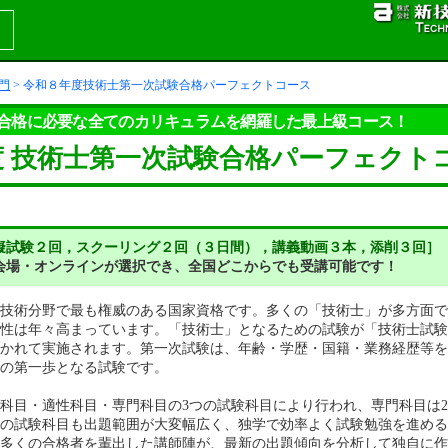
門
> 令和８年度技術士第一次試験合格パーフェクトコース
合格に必要な全てのカリキュラムを網羅した最上級コース！
度 技術士第一次試験合格パーフェクト
擬試験２回，スクーリング２回（３日間），講義動画３本，添削３回］
会場・オンラインが選択でき、全国どこからでも受講可能です！
技術分野で最も権威のある国家資格です。多くの「技術士」が多方面で
性は年々高まっています。「技術士」となるための試験が「技術士試験
かれて実施されます。第一次試験は、年齢・学歴・国籍・業務経歴等を
の第一歩となる試験です。
科目・適性科目・専門科目の3つの試験科目により行われ、専門科目は2
の試験科目も出題範囲が大変幅広く、独学で効率よく試験勉強を進める
多くの合格者を輩出した講師陣が、最新の出題傾向を分析して独自に作