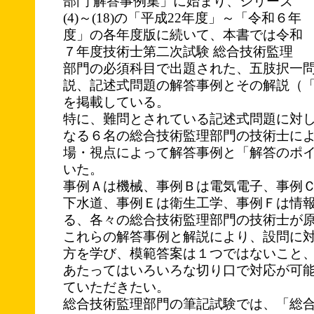
部門 解答事例集」に始まり、シリーズ
(4)～(18)の「平成22年度」～「令和６年
度」の各年度版に続いて、本書では令和
７年度技術士第二次試験 総合技術監理
部門の必須科目で出題された、五肢択一問
説、記述式問題の解答事例とその解説（
を掲載している。
特に、難問とされている記述式問題に対
なる６名の総合技術監理部門の技術士に
場・視点によって解答事例と「解答のポ
いた。
事例Ａは機械、事例Ｂは電気電子、事例
下水道、事例Ｅは衛生工学、事例Ｆは情
る、各々の総合技術監理部門の技術士が
これらの解答事例と解説により、設問に
方を学び、模範答案は１つではないこと
あたってはいろいろな切り口で対応が可
ていただきたい。
総合技術監理部門の筆記試験では、「総