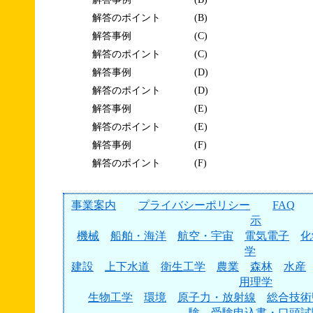
解答のポイント
(B)
解答事例
(C)
解答のポイント
(C)
解答事例
(D)
解答のポイント
(D)
解答事例
(E)
解答のポイント
(E)
解答事例
(F)
解答のポイント
(F)
事業案内
プライバシーポリシー
FAQ
示
機械
船舶・海洋
航空・宇宙
電気電子
化
学
建設
上下水道
衛生工学
農業
森林
水産
用理学
生物工学
環境
原子力・放射線
総合技術
験
受験申込書・口頭試