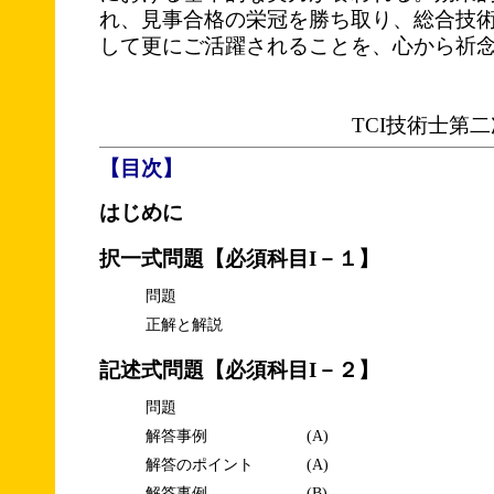
れ、見事合格の栄冠を勝ち取り、総合技
して更にご活躍されることを、心から祈
TCI技術士第
【目次】
はじめに
択一式問題【必須科目I－１】
問題
正解と解説
記述式問題【必須科目I－２】
問題
解答事例
(A)
解答のポイント
(A)
解答事例
(B)