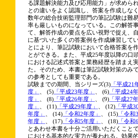
る課題解決能力及び応用能力」が求められ
との違いをよく認識し、答案を作成しな
数年の総合技術監理部門の筆記試験は難
率も厳しいものになっている。この解答
て、解答作成の要点を広い視野で捉え、
に基づいた多くの答案例を作成練習して
とにより、筆記試験において合格答案を
とができる。また、平成25年度以降の口
における記述式答案と業務経歴を踏まえ
た。そのため、本書は筆記試験対策のみ
の参考としても重要である。
試験までの期間、当シリーズ(3)
「平成21
度」
、 (5)
「平成23年度」
、 (6)
「平成24
度」
、 (8)
「平成26年度」
、 (9)
「平成27
度」
、 (11)
「平成29年度」
、 (12)
「平成3
年度」
、 (14)
「令和2年度」
、 (15)
「令和
年度」
、 (17)
「令和5年度」
、 (18)
「令和
とあわせ本書を十分ご活用いただくこと
における基本的な実力が養われる。効果