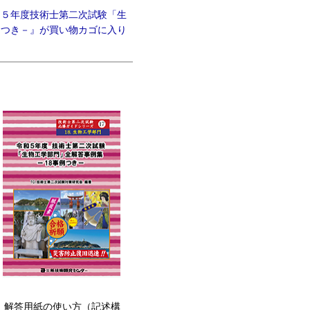
和５年度技術士第二次試験「生
例つき－』が買い物カゴに入り
。解答用紙の使い方（記述構