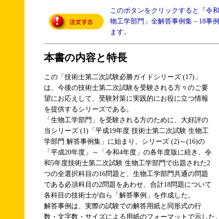
このボタンをクリックすると『令
物工学部門」全解答事例集－18事
ます。
本書の内容と特長
この「技術士第二次試験必勝ガイドシリーズ (17)」
は、今後の技術士第二次試験を受験される方々のご要
望にお応えして、受験対策に実践的にお役に立つ情報
を提供するシリーズである。
「生物工学部門」を受験される方のために、大好評の
当シリーズ (1)「平成19年度 技術士第二次試験 生物工
学部門 解答事例集」に始まり、シリーズ (2)～(16)の
「平成20年度」～「令和4年度」の各年度版に続き、令
和5年度技術士第二次試験 生物工学部門で出題された2
つの全選択科目の16問題と、生物工学部門共通の問題
である必須科目の2問題をあわせ、合計18問題について
各科目の技術士が自ら「解答事例」を作成した。
解答事例は、実際の試験での解答用紙と同形式の行
数・文字数・サイズによる用紙のフォーマットで示した