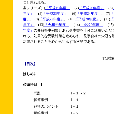
つと思われる。
当シリーズ(1)
「平成19年度」
、 (2)
「平成20年度」
、 (3)
年度」
、 (5)
「平成23年度」
、 (6)
「平成24年度」
、 (7)
「
度」
、 (9)
「平成27年度」
、 (10)
「平成28年度」
、 (11)
「
年度」
、 (13)
「令和元年度」
、 (14)
「令和2年度」
、 (15)
年度」
の各解答事例集とあわせ本書を十分ご活用いただ
れる。効果的な受験対策を進められ、見事合格の栄冠を
活躍されることを心から祈念する次第である。
TCI
【目次】
はじめに
必須科目 I
問題
I－１～２
解答事例
I－１
解答のポイント
I－１
解答事例
I－２