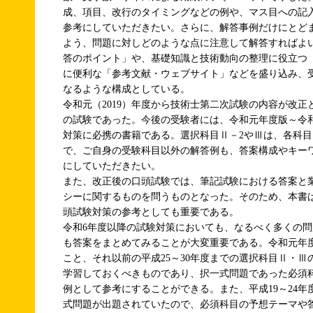
成、項目、改行のタイミングなどの例や、マス目への記
参考にしていただきたい。さらに、解答事例だけにとど
よう、問題に対しどのような点に注意して解答すればよ
答のポイント」や、基礎知識と技術動向の整理に役立つ
に便利な「参考文献・ウェブサイト」などを盛り込み、
なるような構成としている。
令和元（2019）年度から技術士第二次試験の内容が改正
の試験であった。今後の受験者には、令和元年度版～令
対策に必携の書籍である。選択科目Ⅱ－2やⅢは、各科
で、ご自身の受験科目以外の解答例も、答案構成やキー
にしていただきたい。
また、改正後の口頭試験では、筆記試験における答案と
シーに関するものを問うものとなった。そのため、本書
頭試験対策の参考としても重要である。
令和6年度以降の試験対策においても、なるべく多くの
も答案をまとめてみることが大変重要である。令和元年
こと、それ以前の平成25～30年度までの選択科目Ⅱ・
学習しておくべきものであり、択一式問題であった必須
例として参考にすることができる。また、平成19～24
式問題が出題されていたので、必須科目の予想テーマや