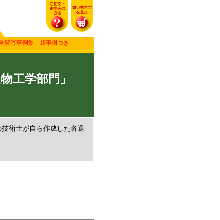
全解答事例集－18事例つき－
生物工学部門」
の技術士が自ら作成した各選