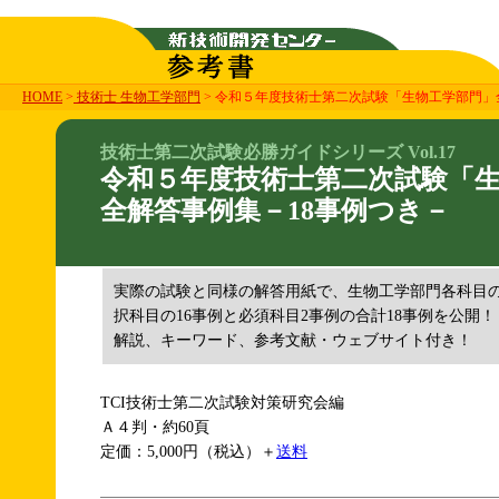
HOME
>
技術士 生物工学部門
> 令和５年度技術士第二次試験「生物工学部門」
技術士第二次試験必勝ガイドシリーズ Vol.17
令和５年度技術士第二次試験「
全解答事例集－18事例つき－
実際の試験と同様の解答用紙で、生物工学部門各科目
択科目の16事例と必須科目2事例の合計18事例を公開！
解説、キーワード、参考文献・ウェブサイト付き！
TCI技術士第二次試験対策研究会編
Ａ４判・約60頁
定価：5,000円（税込）＋
送料