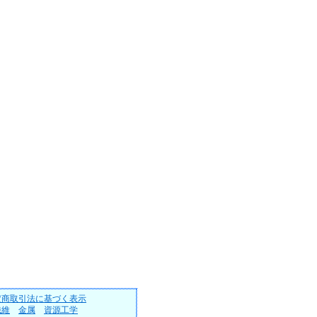
定商取引法に基づく表示
繊維
金属
資源工学