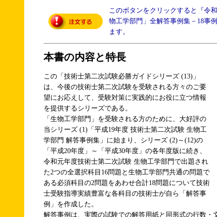
このボタンをクリックすると『令
物工学部門」全解答事例集－18事
ます。
本書の内容と特長
この「技術士第二次試験必勝ガイドシリーズ (13)」
は、今後の技術士第二次試験を受験される方々のご要
望にお応えして、受験対策に実践的にお役に立つ情報
を提供するシリーズである。
「生物工学部門」を受験される方のために、大好評の
当シリーズ (1)「平成19年度 技術士第二次試験 生物工
学部門 解答事例集」に始まり、シリーズ (2)～(12)の
「平成20年度」～「平成30年度」の各年度版に続き、
令和元年度技術士第二次試験 生物工学部門で出題され
た2つの全選択科目16問題と生物工学部門共通の問題で
ある必須科目の2問題をあわせ合計18問題について技術
士受験指導実績豊富な各科目の技術士が自ら「解答事
例」を作成した。
解答事例は、実際の試験での解答用紙と同形式の行数・