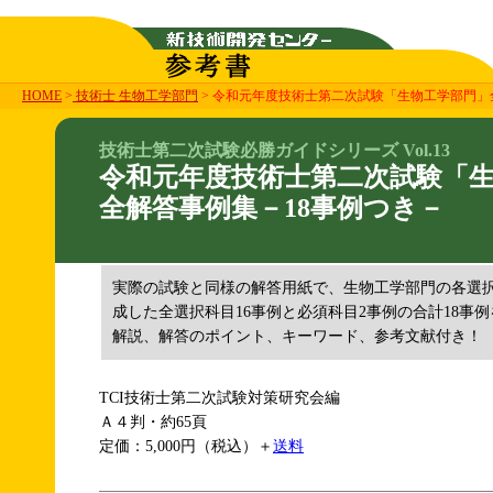
HOME
>
技術士 生物工学部門
> 令和元年度技術士第二次試験「生物工学部門」
技術士第二次試験必勝ガイドシリーズ Vol.13
令和元年度技術士第二次試験「
全解答事例集－18事例つき－
実際の試験と同様の解答用紙で、生物工学部門の各選
成した全選択科目16事例と必須科目2事例の合計18事例を
解説、解答のポイント、キーワード、参考文献付き！
TCI技術士第二次試験対策研究会編
Ａ４判・約65頁
定価：5,000円（税込）＋
送料