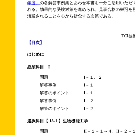
年度」
の各解答事例集とあわせ本書を十分ご活用いただ
れる。効果的な受験対策を進められ、見事合格の栄冠を
活躍されることを心から祈念する次第である。
TCI
【目次】
はじめに
必須科目 I
問題
I－１、２
解答事例
I－１
解答のポイント
I－１
解答事例
I－２
解答のポイント
I－２
選択科目【 18-1 】生物機能工学
問題
II－１－１～４、II－２－