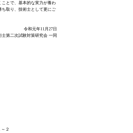
くことで、基本的な実力が養わ
勝ち取り、技術士として更にご
令和元年11月27日
技術士第二次試験対策研究会 一同
１～２