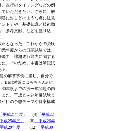
目、改行のタイミングなどの例
していただきたい。さらに、解
問題に対しどのような点に注意
イント」や、基礎知識と技術動
な「参考文献」などを盛り込
た。
が改正となった。これからの受験
和元年度からの口頭試験では、
決能力・課題遂行能力に関する
った。そのため、本書は筆記試
ある。
問題の解答事例に接し、自分で
、IIIの対策にはもちろんのこ
～30年度までの択一式問題の内
また、平成19～24年度試験ま
須科目の予想テーマや答案構成
「平成21年度」
、 (4)
「平成22
平成25年度」
、 (8)
「平成26年
平成29年度」
、 (12)
「平成30