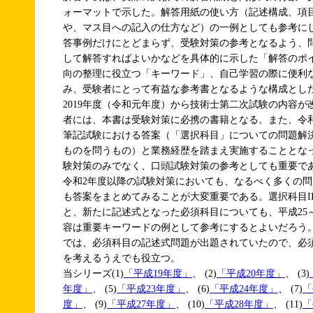
ォーマットで示した。解答用紙の使い方（記述構成、項
や、マス目への記入の仕方など）の一例としても参考に
答事例だけにとどまらず、受験対策の参考となるよう、
して解答すればよいかなどを具体的に示した「解答のポ
向の整理に役立つ「キーワード」、自己学習の際に便利
み、受験者にとって有益な参考書となるような構成とし
2019年度（令和元年度）から技術士第二次試験の内容
者には、本書は受験対策に必携の書籍となる。また、令
筆記試験における答案（「選択科目」についての問題解
ものを問うもの）と業務経歴を踏まえ実施することとな
験対策のみでなく、口頭試験対策の参考としても重要で
令和2年度以降の試験対策においても、なるべく多くの
も答案をまとめてみることが大変重要である。選択科目II
と、新たに記述式となった必須科目についても、平成25
容は重要キーワードの例として参考にするとよいだろう。
では、必須科目の記述式問題が出題されていたので、必
を考えるうえでも役立つ。
当シリーズ(1)
「平成19年度」
、 (2)
「平成20年度」
、 (3)
年度」
、 (5)
「平成23年度」
、 (6)
「平成24年度」
、 (7)
「
度」
、 (9)
「平成27年度」
、 (10)
「平成28年度」
、 (11)
「