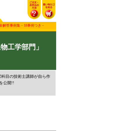
全解答事例集－18事例つき－
生物工学部門」
択科目の技術士講師が自ら作
公開!!