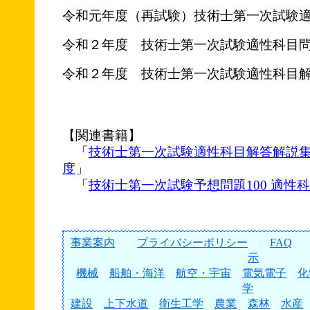
令和元年度（再試験）技術士第一次試験
令和２年度 技術士第一次試験適性科目
令和２年度 技術士第一次試験適性科目
【関連書籍】
「
技術士第一次試験適性科目解答解説
度
」
「
技術士第一次試験予想問題100 適性科
事業案内
プライバシーポリシー
FAQ
示
機械
船舶・海洋
航空・宇宙
電気電子
化
学
建設
上下水道
衛生工学
農業
森林
水産