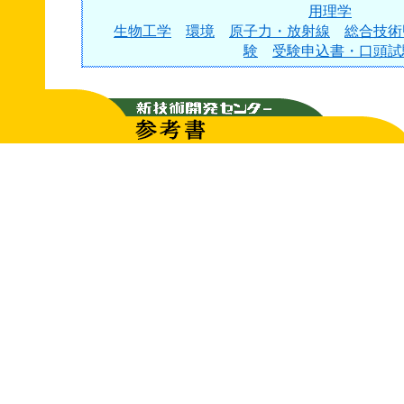
用理学
生物工学
環境
原子力・放射線
総合技術
験
受験申込書・口頭試