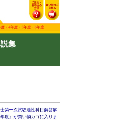
度・4年度・5年度・6年度
解説集
術士第一次試験適性科目解答解
6年度』が買い物カゴに入りま