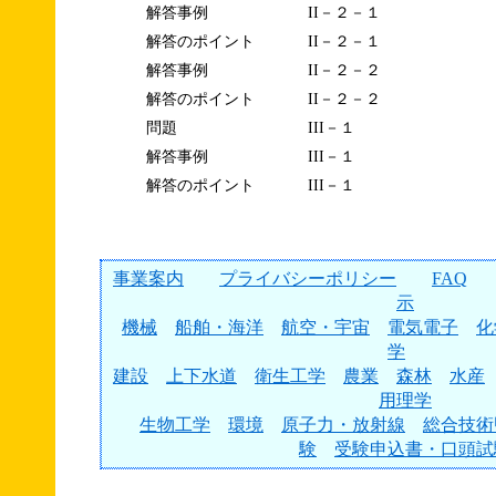
解答事例
II－２－１
解答のポイント
II－２－１
解答事例
II－２－２
解答のポイント
II－２－２
問題
III－１
解答事例
III－１
解答のポイント
III－１
事業案内
プライバシーポリシー
FAQ
示
機械
船舶・海洋
航空・宇宙
電気電子
化
学
建設
上下水道
衛生工学
農業
森林
水産
用理学
生物工学
環境
原子力・放射線
総合技術
験
受験申込書・口頭試