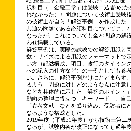
験 経営工学部門で出題された4つの全選
択科目（「金融工学」は受験申込者0のた
れなかった）31問題について技術士受験
の技術士が自ら「解答事例」を作成した
共通の問題である必須科目については、2
なったが、これについても全20問題の解
わせ掲載している。
解答事例は、実際の試験での解答用紙と
数・サイズによる用紙のフォーマットで
い方（記述構成、項目、改行のタイミン
への記入の仕方など）の一例としても参
い。さらに、解答事例だけにとどまらず
るよう、問題に対しどのような点に注意
などを具体的に示した「解答のポイント
動向の整理に役立つ「キーワード」、自
「参考文献」などを盛り込み、受験者に
なるような構成とした。
2019年度（平成31年度）から技術士第
なるが、試験内容が改正になっても過年