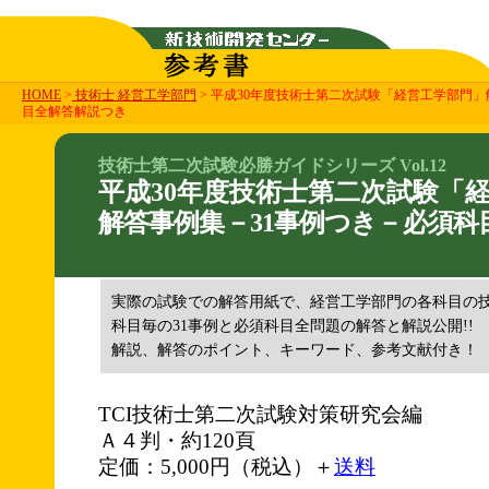
HOME
>
技術士 経営工学部門
> 平成30年度技術士第二次試験「経営工学部門」
目全解答解説つき
技術士第二次試験必勝ガイドシリーズ Vol.12
平成30年度技術士第二次試験「
解答事例集－31事例つき－必須科
実際の試験での解答用紙で、経営工学部門の各科目の
科目毎の31事例と必須科目全問題の解答と解説公開!!
解説、解答のポイント、キーワード、参考文献付き！
TCI技術士第二次試験対策研究会編
Ａ４判・約120頁
定価：5,000円（税込）＋
送料