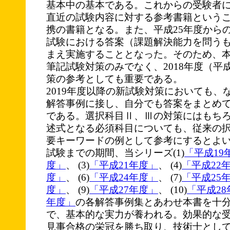
基本中の基本である。これからの受験者
直近の試験内容に対する参考書籍という
携の書籍となる。また、平成25年度から
試験における答案（課題解決能力を問う
まえ実施することとなった。そのため、本書
筆記試験対策のみでなく、2018年度（平
策の参考としても重要である。
2019年度以降の新試験対策においても、
解答事例に接し、自分でも答案をまとめ
である。選択科目Ⅱ、Ⅲの対策にはもち
述式となる必須科目についても、従来の
要キーワードの例として参考にするとよ
試験までの期間、当シリーズ(1)
「平成19
度」
、 (3)
「平成21年度」
、 (4)
「平成22
度」
、 (6)
「平成24年度」
、 (7)
「平成25
度」
、 (9)
「平成27年度」
、 (10)
「平成28
年度」
の各解答事例集とあわせ本書を十
で、基本的な実力が養われる。効果的な
見事合格の栄冠を勝ち取り、技術士とし