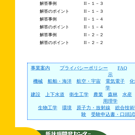
解答事例
II－１－３
解答のポイント
II－１－３
解答事例
II－１－４
解答のポイント
II－１－４
解答事例
II－２－２
解答のポイント
II－２－２
事業案内
プライバシーポリシー
FAQ
示
機械
船舶・海洋
航空・宇宙
電気電子
化
学
建設
上下水道
衛生工学
農業
森林
水産
用理学
生物工学
環境
原子力・放射線
総合技術
験
受験申込書・口頭試