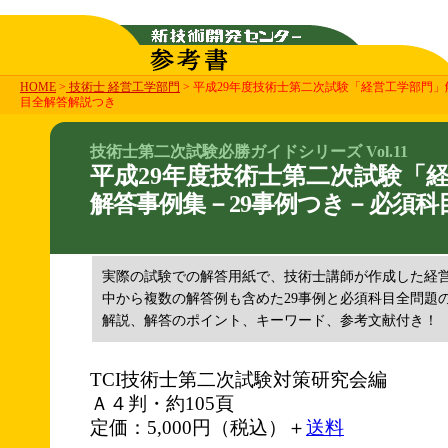
HOME
>
技術士 経営工学部門
> 平成29年度技術士第二次試験「経営工学部門」
目全解答解説つき
技術士第二次試験必勝ガイドシリーズ Vol.11
平成29年度技術士第二次試験「
解答事例集－29事例つき－必須科
実際の試験での解答用紙で、技術士講師が作成した経営
中から複数の解答例も含めた29事例と必須科目全問題の
解説、解答のポイント、キーワード、参考文献付き！
TCI技術士第二次試験対策研究会編
Ａ４判・約105頁
定価：5,000円（税込）＋
送料