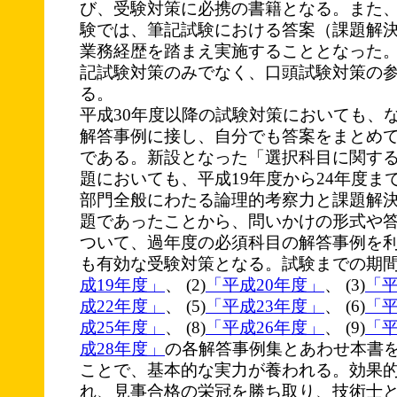
び、受験対策に必携の書籍となる。また、
験では、筆記試験における答案（課題解
業務経歴を踏まえ実施することとなった
記試験対策のみでなく、口頭試験対策の
る。
平成30年度以降の試験対策においても、
解答事例に接し、自分でも答案をまとめ
である。新設となった「選択科目に関す
題においても、平成19年度から24年度ま
部門全般にわたる論理的考察力と課題解
題であったことから、問いかけの形式や
ついて、過年度の必須科目の解答事例を
も有効な受験対策となる。試験までの期間、
成19年度」
、 (2)
「平成20年度」
、 (3)
「平
成22年度」
、 (5)
「平成23年度」
、 (6)
「平
成25年度」
、 (8)
「平成26年度」
、 (9)
「平
成28年度」
の各解答事例集とあわせ本書
ことで、基本的な実力が養われる。効果
れ、見事合格の栄冠を勝ち取り、技術士