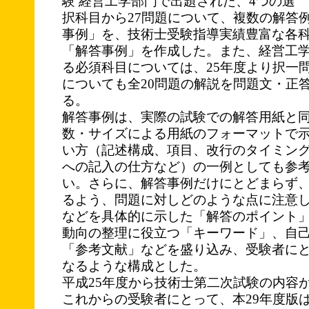
験 経営工学部門で出題された、4つの選
択科目から27問題について、複数の解答例
事例」を、技術士受験指導実績豊富な各
「解答事例」を作成した。また、経営工
る必須科目については、25年度より択一
についても全20問題の解説を問題文・正
る。
解答事例は、実際の試験での解答用紙と
数・サイズによる用紙のフォーマットで
い方（記述構成、項目、改行のタイミン
への記入の仕方など）の一例としても参
い。さらに、解答事例だけにとどまらず
るよう、問題に対しどのような点に注意
などを具体的に示した「解答のポイント
動向の整理に役立つ「キーワード」、自
「参考文献」などを盛り込み、受験者に
なるような構成とした。
平成25年度から技術士第二次試験の内容
これからの受験者にとって、本29年度版は