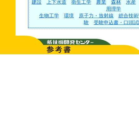
建設
上下水道
衛生工学
農業
森林
水産
用理学
生物工学
環境
原子力・放射線
総合技術
験
受験申込書・口頭試