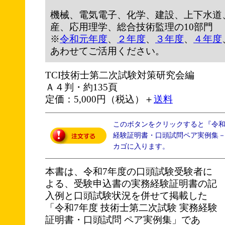
機械、電気電子、化学、建設、上下水道
産、応用理学、総合技術監理の10部門
※
令和元年度
、
２年度
、
３年度
、
４年度
あわせてご活用ください。
TCI技術士第二次試験対策研究会編
Ａ４判・約135頁
定価：5,000円（税込）＋
送料
このボタンをクリックすると『令
経験証明書・口頭試問ペア実例集－1
カゴに入ります。
本書は、令和7年度の口頭試験受験者に
よる、受験申込書の実務経験証明書の記
入例と口頭試験状況を併せて掲載した
「令和7年度 技術士第二次試験 実務経験
証明書・口頭試問 ペア実例集」であ