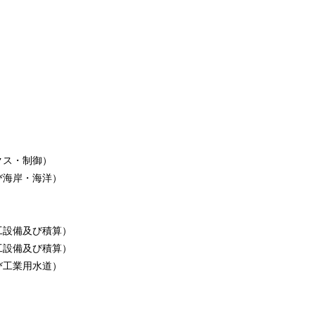
クス・制御）
び海岸・海洋）
工設備及び積算）
工設備及び積算）
び工業用水道）