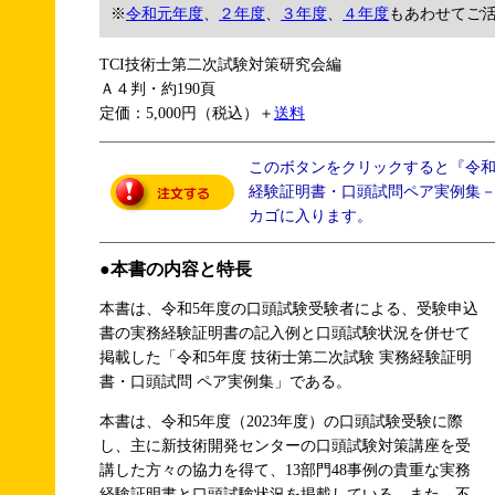
※
令和元年度
、
２年度
、
３年度
、
４年度
もあわせてご
TCI技術士第二次試験対策研究会編
Ａ４判・約190頁
定価：5,000円（税込）＋
送料
このボタンをクリックすると『令
経験証明書・口頭試問ペア実例集－1
カゴに入ります。
●本書の内容と特長
本書は、令和5年度の口頭試験受験者による、受験申込
書の実務経験証明書の記入例と口頭試験状況を併せて
掲載した「令和5年度 技術士第二次試験 実務経験証明
書・口頭試問 ペア実例集」である。
本書は、令和5年度（2023年度）の口頭試験受験に際
し、主に新技術開発センターの口頭試験対策講座を受
講した方々の協力を得て、13部門48事例の貴重な実務
経験証明書と口頭試験状況を掲載している。また、不