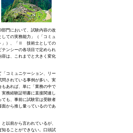
0部門において、試験内容の改
としての実務能力」（「コミュ
ト」）、「Ⅱ 技術士としての
ピテンシーの各項目で定められ
内容は、これまでと大きく変化
て「コミュニケーション、リー
試問されている事例が多い。実
合もあれば、単に「業務の中で
、実務経験証明書に直接関連し
っても、事前に試験官は受験者
書面から推し量っているのであ
」と以前から言われているが、
ば知ることができない。口頭試