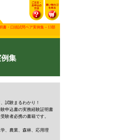
明書・口頭試問ペア実例集－13部
実例集
て、試験まるわかり！
受験申込書の実務経験証明書
験受験者必携の書籍です。
工学、農業、森林、応用理