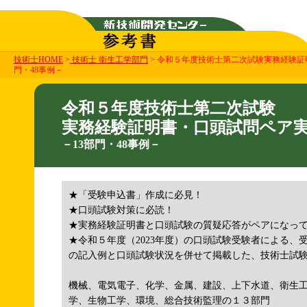
技術士HOME
>
技術士 衛生工学部門
> 令和５年度技術士第二次試験実務経験証
門・48事例－
令和５年度技術士第二次試験
実務経験証明書・口頭試問ペア
－13部門・48事例－
★「受験申込書」作成に必見！
★口頭試験対策に必読！
★実務経験証明書と口頭試験の質疑応答がペアになっ
★令和５年度（2023年度）の口頭試験受験者による、
の記入例と口頭試験状況を併せて掲載した、技術士試
機械、電気電子、化学、金属、建設、上下水道、衛生
学、生物工学、環境、総合技術監理の１３部門