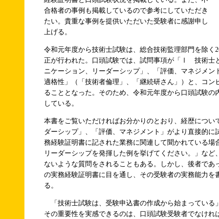
合格者の事例も掲載しているので参考にしていただき
たい。貴重な事例を提供いただいた受験者に感謝申し
上げる。
令和元年度から技術士試験は、総合技術監理部門を除く2
正が行われた。口頭試験では、試問事項が「Ⅰ 技術士
ニケーション、リーダーシップ」、「評価、マネジメン
適格性」（「技術者倫理」、「継続研さん」）と、コン
ることとなった。そのため、令和元年度から口頭試験の
している。
本書をご覧いただければお分かりのとおり、経歴につい
ダーシップ」、「評価、マネジメント」がより直接的に
務経験証明書に記された業務に関連して聞かれている場
リーダーシップを発揮した例を挙げてください。」など
ないような質問をされることもある。しかし、後者であ
の実務経験証明書に目を通し、その受験者の実務能力を
る。
「技術士試験は、受験申込書の作成から始まっている
その重要性を実感できるのは、口頭試験受験者でなけれ