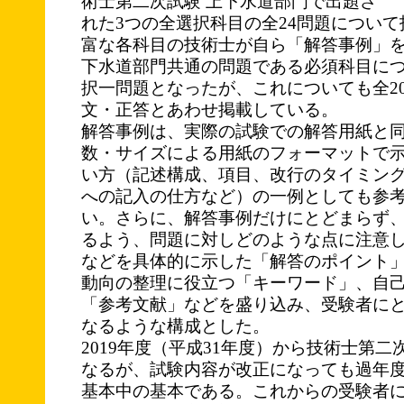
術士第二次試験 上下水道部門で出題さ
れた3つの全選択科目の全24問題につい
富な各科目の技術士が自ら「解答事例」
下水道部門共通の問題である必須科目につ
択一問題となったが、これについても全2
文・正答とあわせ掲載している。
解答事例は、実際の試験での解答用紙と
数・サイズによる用紙のフォーマットで
い方（記述構成、項目、改行のタイミン
への記入の仕方など）の一例としても参
い。さらに、解答事例だけにとどまらず
るよう、問題に対しどのような点に注意
などを具体的に示した「解答のポイント
動向の整理に役立つ「キーワード」、自
「参考文献」などを盛り込み、受験者に
なるような構成とした。
2019年度（平成31年度）から技術士第
なるが、試験内容が改正になっても過年
基本中の基本である。これからの受験者