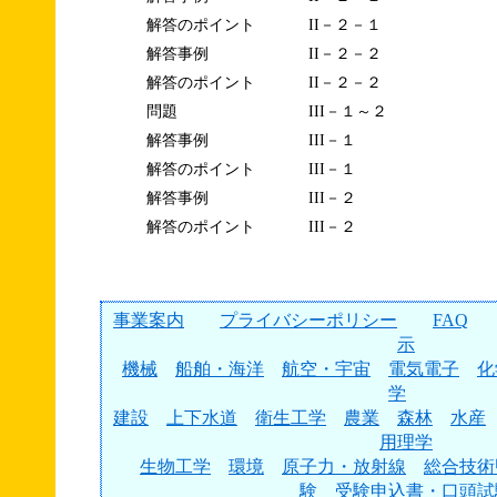
解答のポイント
II－２－１
解答事例
II－２－２
解答のポイント
II－２－２
問題
III－１～２
解答事例
III－１
解答のポイント
III－１
解答事例
III－２
解答のポイント
III－２
事業案内
プライバシーポリシー
FAQ
示
機械
船舶・海洋
航空・宇宙
電気電子
化
学
建設
上下水道
衛生工学
農業
森林
水産
用理学
生物工学
環境
原子力・放射線
総合技術
験
受験申込書・口頭試