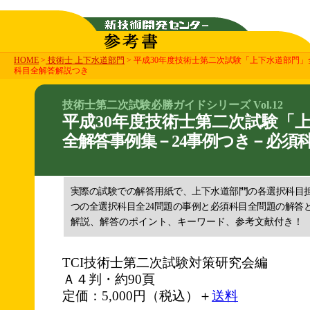
HOME
>
技術士 上下水道部門
> 平成30年度技術士第二次試験「上下水道部門」
科目全解答解説つき
技術士第二次試験必勝ガイドシリーズ Vol.12
平成30年度技術士第二次試験「
全解答事例集－24事例つき－必須
実際の試験での解答用紙で、上下水道部門の各選択科目
つの全選択科目全24問題の事例と必須科目全問題の解答
解説、解答のポイント、キーワード、参考文献付き！
TCI技術士第二次試験対策研究会編
Ａ４判・約90頁
定価：5,000円（税込）＋
送料