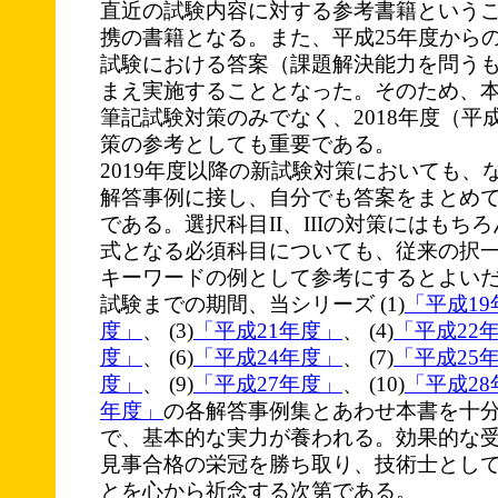
直近の試験内容に対する参考書籍という
携の書籍となる。また、平成25年度から
試験における答案（課題解決能力を問う
まえ実施することとなった。そのため、本書
筆記試験対策のみでなく、2018年度（平
策の参考としても重要である。
2019年度以降の新試験対策においても、
解答事例に接し、自分でも答案をまとめ
である。選択科目II、IIIの対策にはもち
式となる必須科目についても、従来の択
キーワードの例として参考にするとよい
試験までの期間、当シリーズ (1)
「平成19
度」
、 (3)
「平成21年度」
、 (4)
「平成22
度」
、 (6)
「平成24年度」
、 (7)
「平成25
度」
、 (9)
「平成27年度」
、 (10)
「平成28
年度」
の各解答事例集とあわせ本書を十
で、基本的な実力が養われる。効果的な
見事合格の栄冠を勝ち取り、技術士とし
とを心から祈念する次第である。