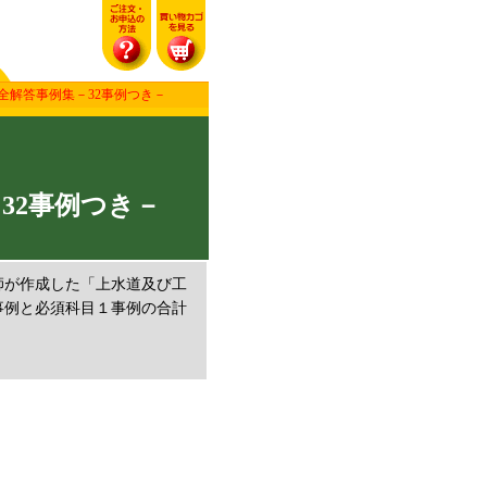
全解答事例集－32事例つき－
32事例つき－
師が作成した「上水道及び工
事例と必須科目１事例の合計