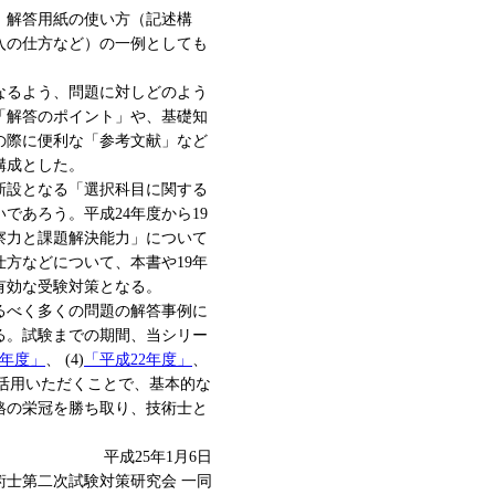
。解答用紙の使い方（記述構
入の仕方など）の一例としても
なるよう、問題に対しどのよう
「解答のポイント」や、基礎知
の際に便利な「参考文献」など
構成とした。
新設となる「選択科目に関する
であろう。平成24年度から19
察力と課題解決能力」について
方などについて、本書や19年
有効な受験対策となる。
るべく多くの問題の解答事例に
る。試験までの期間、当シリー
1年度」
、 (4)
「平成22年度」
、
活用いただくことで、基本的な
格の栄冠を勝ち取り、技術士と
。
平成25年1月6日
技術士第二次試験対策研究会 一同