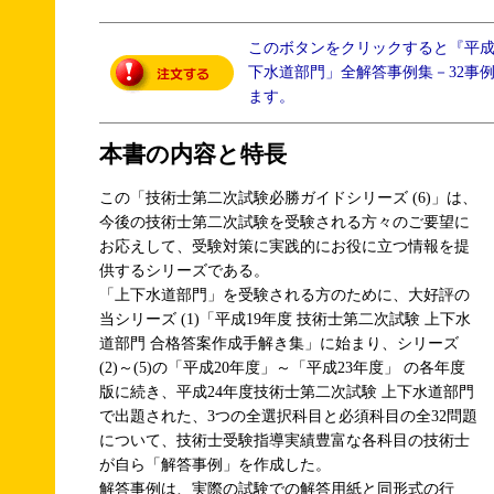
このボタンをクリックすると『平成
下水道部門」全解答事例集－32事
ます。
本書の内容と特長
この「技術士第二次試験必勝ガイドシリーズ (6)」は、
今後の技術士第二次試験を受験される方々のご要望に
お応えして、受験対策に実践的にお役に立つ情報を提
供するシリーズである。
「上下水道部門」を受験される方のために、大好評の
当シリーズ (1)「平成19年度 技術士第二次試験 上下水
道部門 合格答案作成手解き集」に始まり、シリーズ
(2)～(5)の「平成20年度」～「平成23年度」 の各年度
版に続き、平成24年度技術士第二次試験 上下水道部門
で出題された、3つの全選択科目と必須科目の全32問題
について、技術士受験指導実績豊富な各科目の技術士
が自ら「解答事例」を作成した。
解答事例は、実際の試験での解答用紙と同形式の行