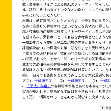
数・文字数・サイズによる用紙のフォーマットで示した
成、項目、改行のタイミングなどの例や、マス目への記
参考にしていただきたい。
本書は、解答事例だけにとどまらず、受験対策の参考と
な点に注意して解答すればよいかなどを具体的に示した
識と技術動向の整理に役立つ「キーワード」、自己学習
を盛り込み、受験者にとって有益な参考書となるような
平成25年度から技術士第二次試験の内容が変更となり、
課題解決能力」の問題の対策に頭を悩ませる受験者も多い
年度までの必須科目が「技術部門全般にわたる論理的考
の問題であったことから、問いかけの形式や答案構成の仕
度までの必須科目の解答事例を利用して学習することも
新試験となる平成25年度の筆記試験対策においても、な
接し、自分でも答案をまとめてみることが大変重要であ
ズ (1)
「平成19年度」
、 (2)
「平成20年度」
、 (3)
「平成2
(5)
「平成23年度」
の各解答事例集とあわせ本書を十分ご
実力が養われる。効果的な受験対策を進められ、見事合
して更にご活躍されることを心から祈念する次第である
TCI