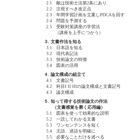
2.1 敵は技術士法第2条にあり
2.2 注視すべき改正点
2.3 年間学習計画を立案しPDCAを回す
2.4 問題を予測する
2.5 受験対策講座の学習法
（講座を上手につかう）
３. 文書作法を知る
3.1 日本語を知る
3.2 現代表記法
3.3 技術論文の特徴
3.4 図表の活用
４. 論文構成の組立て
4.1 文書記号
4.2 科目I II IIIの論文構成と文書記号
4.3 論文構成
５. 知って得する技術論文の作法
（文書感覚を磨く応用編）
5.1 図表を使って効果的な説明
5.2 一読してわかる文書
5.3 ワンセンテンスを短く
5.4 主語、述語を明確に
5.5 必要なことだけを述べる