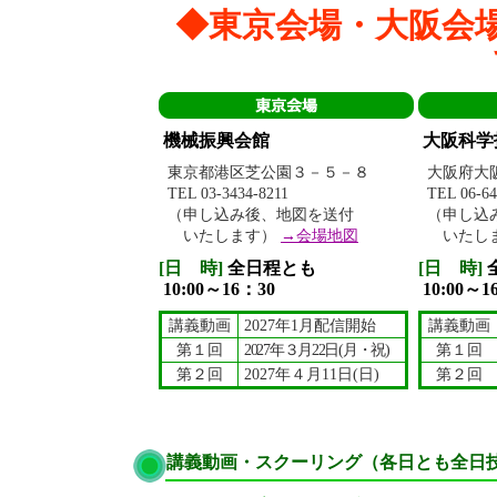
◆東京会場・大阪会
機械振興会館
大阪科学
東京都港区芝公園３－５－８
大阪府大阪
TEL 03-3434-8211
TEL 06-64
（申し込み後、地図を送付
（申し込
いたします）
→会場地図
いたし
[日 時]
全日程とも
[日 時]
10:00～16：30
10:00～1
講義動画
2027年1月配信開始
講義動画
第１回
2027年３月22日(月・祝)
第１回
第２回
2027年４月11日(日)
第２回
講義動画・スクーリング（各日とも全日