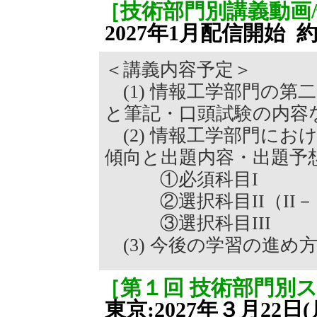
［技術部門別講義動画
2027年1月配信開始 
＜講義内容予定＞
(1) 情報工学部門の第
と筆記・口頭試験の内容
(2) 情報工学部門にお
傾向と出題内容・出題予
①必須科目I
②選択科目II（II－１
③選択科目III
(3) 今後の学習の進め
［第１回 技術部門別
東京:2027年３月22日(