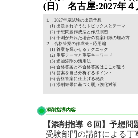
(日) 名古屋:2027年４
１．2027年度試験の出題予想
(1) 出題されそうなトピックスとテーマ
(2) 予想問題作成法と作成演習
(3) 予測が外れた場合の答案用紙の埋め方
２．合格答案の作成法－応用編
(1) 答案を輝かせるテクニック
(2) 重要テーマと重要キーワード
(3) 追加添削の活用法
(4) 合格答案と不合格答案はここが違う
(5) 答案を自己分析するポイント
(6) 合格答案に仕上げる秘訣
(7) 添削結果に基づく弱点強化対策
添削指導内容
【添削指導 ６回】予想問
受験部門の講師による丁