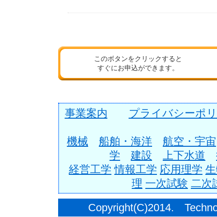
このボタンをクリックすると
すぐにお申込ができます。
事業案内
プライバシーポリ
機械
船舶・海洋
航空・宇宙
学
建設
上下水道
経営工学
情報工学
応用理学
生
理
一次試験
二次
Copyright(C)2014. Techno C