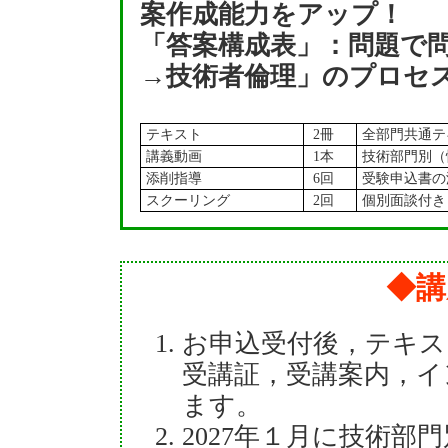
案作成能力をアップ！
「答案構成表」：問題で
→技術者倫理」のプロセ
テキスト
2冊
全部門共通テ
講義動画
1本
技術部門別（
添削指導
6回
受験申込書の
スクーリング
2回
個別面談付き
◆講
お申込受付後，テキス
受講証，受講案内，イ
ます。
2027年１月に技術