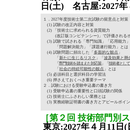
日(土) 名古屋:2027
１．2027年度技術士第二次試験の留意点と対策
(1) 試験の改正内容と対策
(2) 「技術士に求められる資質能力
(改訂版コンピテンシー)」で評価される
(3) 試験で試される「専門知識」「応用能力
「問題解決能力」「課題遂行能力」とは
(4) 試験問題に頻出した「
多面的な観点
」
「
新たに生じるリスク
」「
波及効果と懸
「
専門技術を踏まえた対応策
」「
技術者として
「
社会の持続可能性の観点
」とは
(5) 必須科目と選択科目の学習法
(6) 押さえておくべき重要テーマ
２．試験における受験申込書の書き方
(1) 受験申込書の重要性と口頭試験の関係
(2) 技術士にふさわしい業務とは
(3) 実務経験証明書の書き方とアピールポイ
［第２回 技術部門別
東京:2027年４月11日(