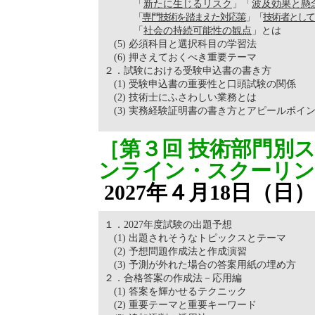
「
新たに生じるリスク
」「
波及効果と懸
「
専門技術を踏まえた対応策
」「
技術者として
「
社会の持続可能性の観点
」とは
(5) 必須科目と選択科目の学習法
(6) 押さえておくべき重要テーマ
２．試験における受験申込書の書き方
(1) 受験申込書の重要性と口頭試験の関係
(2) 技術士にふさわしい業務とは
(3) 実務経験証明書の書き方とアピールポイ
［第３回 技術部門別
ンライン・スクーリ
2027年４月18日（日）
１．2027年度試験の出題予想
(1) 出題されそうなトピックスとテーマ
(2) 予想問題作成法と作成演習
(3) 予測が外れた場合の答案用紙の埋め方
２．合格答案の作成法－応用編
(1) 答案を輝かせるテクニック
(2) 重要テーマと重要キーワード