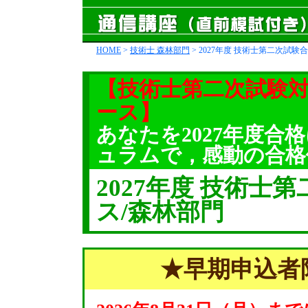
HOME
>
技術士 森林部門
> 2027年度 技術士第二次試
【技術士第二次試験対
ース】
あなたを2027年度合
ュラムで，感動の合格
2027年度 技術士
ス/森林部門
★早期申込者