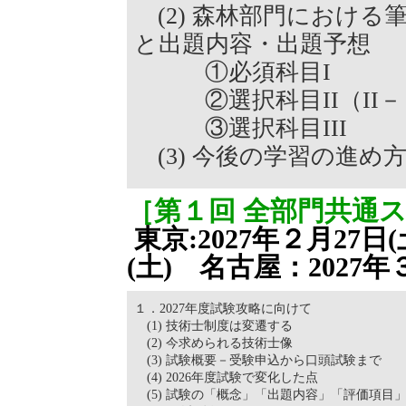
(2) 森林部門における
と出題内容・出題予想
①必須科目I
②選択科目II（II－１
③選択科目III
(3) 今後の学習の進め
［第１回 全部門共通
東京:2027年２月27日
(土) 名古屋：2027年３
１．2027年度試験攻略に向けて
(1) 技術士制度は変遷する
(2) 今求められる技術士像
(3) 試験概要－受験申込から口頭試験まで
(4) 2026年度試験で変化した点
(5) 試験の「概念」「出題内容」「評価項目