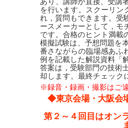
あり、講師が直接、受講
を行います。スクーリン
れ，質問もできます。受
ースメーカーとして，モ
です。合格のヒント満載
模擬試験は、予想問題を
番さながらの臨場感あふ
例を記載した解説資料「
答案は，受験部門の技術
却します。最終チェック
※録音・録画・撮影はご
◆
東京会場・大阪会
第２～４回目はオン