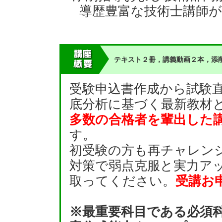
導歴豊富な技術士講師
テキスト２冊，講義動画２本，添削
受験申込書作成から試験
底分析に基づく最新教材
多数の合格者を輩出した
す。
初受験の方も再チャレン
対策で弱点克服と実力アッ
取ってください。
受講お
※最重要科目である必須科