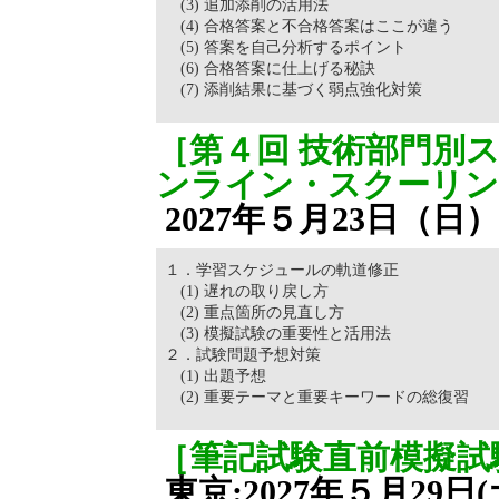
(3) 追加添削の活用法
(4) 合格答案と不合格答案はここが違う
(5) 答案を自己分析するポイント
(6) 合格答案に仕上げる秘訣
(7) 添削結果に基づく弱点強化対策
［第４回 技術部門別
ンライン・スクーリ
2027年５月23日（日）
１．学習スケジュールの軌道修正
(1) 遅れの取り戻し方
(2) 重点箇所の見直し方
(3) 模擬試験の重要性と活用法
２．試験問題予想対策
(1)
出題予想
(2) 重要テーマと重要キーワードの総復習
［筆記試験直前模擬試
東京:2027年５月29日