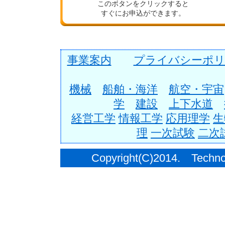
このボタンをクリックすると
すぐにお申込ができます。
事業案内
プライバシーポリ
機械
船舶・海洋
航空・宇宙
学
建設
上下水道
経営工学
情報工学
応用理学
生
理
一次試験
二次
Copyright(C)2014. Techno C