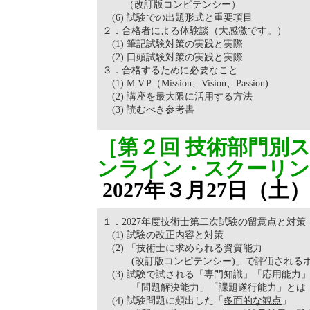
（改訂版コンピテンシー）
(6) 試験での出題形式と重要項目
２．合格者による体験談（大感激です。）
(1) 筆記試験対策の実践と実際
(2) 口頭試験対策の実践と実際
３．合格するために必要なこと
(1) M.V.P（Mission、Vision、Passion)
(2) 講座を最大限に活用する方法
(3) 読むべき参考書
［第２回 技術部門別
ンライン・スクーリ
2027年３月27日（土）
１．2027年度技術士第二次試験の留意点と対策
(1) 試験の改正内容と対策
(2) 「技術士に求められる資質能力
(改訂版コンピテンシー)」で評価される
(3) 試験で試される「専門知識」「応用能力
「問題解決能力」「課題遂行能力」とは
(4) 試験問題に頻出した「
多面的な観点
」