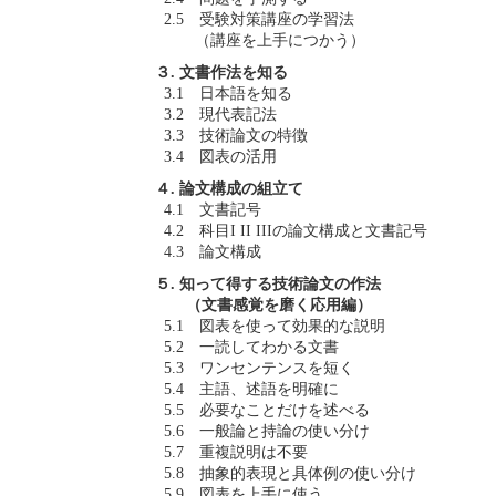
2.5 受験対策講座の学習法
（講座を上手につかう）
３. 文書作法を知る
3.1 日本語を知る
3.2 現代表記法
3.3 技術論文の特徴
3.4 図表の活用
４. 論文構成の組立て
4.1 文書記号
4.2 科目I II IIIの論文構成と文書記号
4.3 論文構成
５. 知って得する技術論文の作法
（文書感覚を磨く応用編）
5.1 図表を使って効果的な説明
5.2 一読してわかる文書
5.3 ワンセンテンスを短く
5.4 主語、述語を明確に
5.5 必要なことだけを述べる
5.6 一般論と持論の使い分け
5.7 重複説明は不要
5.8 抽象的表現と具体例の使い分け
5.9 図表を上手に使う