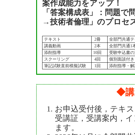
案作成能力をアップ！
「答案構成表」：問題で
→技術者倫理」のプロセ
テキスト
2冊
全部門共通テ
講義動画
2本
全部門共通1
添削指導
10回
受験申込書の
スクーリング
4回
個別面談付き
筆記試験直前模擬試験
1回
添削指導・解
◆講
お申込受付後，テキス
受講証，受講案内，イ
ます。