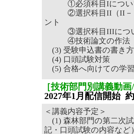
①必須科目Iについ
②選択科目II（II－
ント
③選択科目IIIにつ
④技術論文の作法（論
(3) 受験申込書の書き方
(4) 口頭試験対策
(5) 合格へ向けての学
［技術部門別講義動画
2027年1月配信開始 
＜講義内容予定＞
(1) 森林部門の第二次
記・口頭試験の内容など