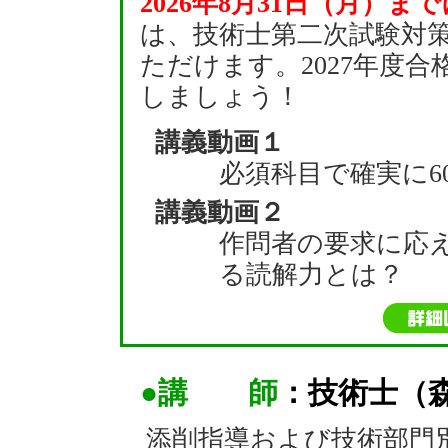
2026年8月31日（月）まで
は、技術士第二次試験対
ただけます。2027年度
しましょう！
講義動画１
必須科目で確実に6
講義動画２
作問者の要求に応
る読解力とは？
●講 師
：技術士（
添削指導および技術部門