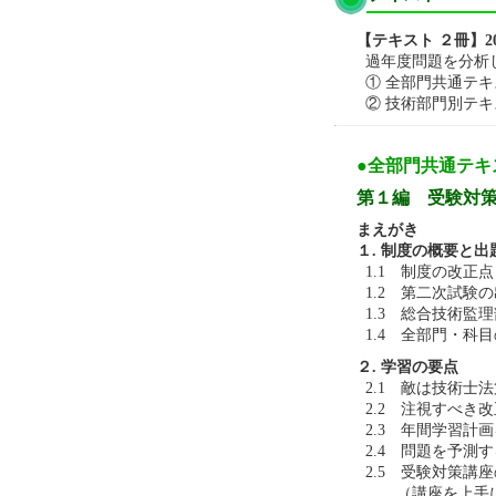
【テキスト ２冊】2
過年度問題を分析
① 全部門共通テキ
② 技術部門別テキ
●全部門共通テキ
第１編 受験対
まえがき
１. 制度の概要と出
1.1 制度の改正点
1.2 第二次試験
1.3 総合技術監
1.4 全部門・科
２. 学習の要点
2.1 敵は技術士
2.2 注視すべき
2.3 年間学習計
2.4 問題を予測
2.5 受験対策講
（講座を上手に