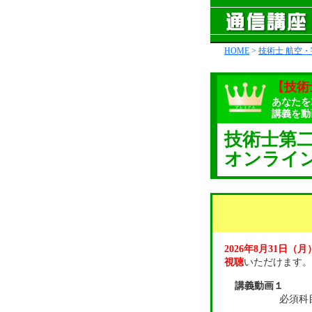
HOME
>
技術士 航空
【技術
あなたを
講義を動
技術士第
オンライ
2026年8月31日（
視聴
いただけます。
講義動画１
必須科