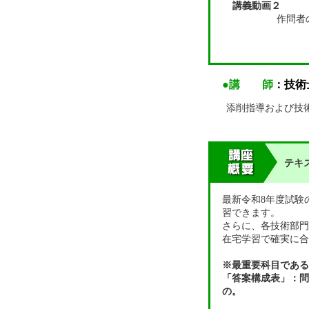
講義動画２
作問者
●講 師
：技術
添削指導および技
テキ
最新令和8年度試験
習できます。
さらに、各技術部門
在宅学習で確実に合
※最重要科目である
「答案構成表」：問
の。