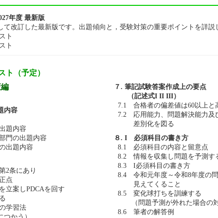
027年度 最新版
して改訂した最新版です。出題傾向と，受験対策の重要ポイントを詳説
スト
スト
スト（予定）
策編
７. 筆記試験答案作成上の要点
（記述式I II III）
7.1 合格者の偏差値は60以上と
題内容
7.2 応用能力、問題解決能力
差別化を図る
の出題内容
理部門の出題内容
８. I 必須科目の書き方
目の出題内容
8.1 必須科目の内容と留意点
8.2 情報を収集し問題を予測す
8.3 I必須科目の書き方
法第2条にあり
8.4 令和元年度～令和8年度の
改正点
見えてくること
画を立案しPDCAを回す
8.5 変化球打ちを訓練する
する
（問題予測が外れた場合の
座の学習法
8.6 筆者の解答例
つかう）