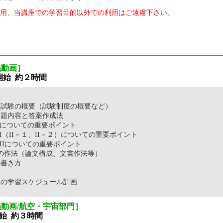
用、当講座での学習目的以外での利用はご遠慮下さい。
義動画］
信開始 約２時間
二次試験の概要（試験制度の概要など）
出題内容と答案作成法
ついての重要ポイント
II－１、II－２）についての重要ポイント
Iについての重要ポイント
法（論文構成、文書作法等）
の書き方
策
ての学習スケジュール計画
動画/航空・宇宙部門］
開始 約３時間