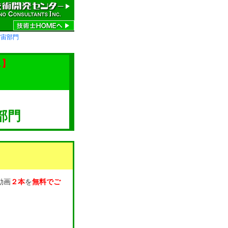
宇宙部門
ス】
部門
動画
２本
を
無料でご