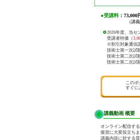
●受講料
：73,000
（講義動画、添
2026年度、
受講者特価（
3,
※割引対象通信
技術士第一次試
技術士第二次試
技術士第二次試
このボ
すぐに
講義動画 概要
オンライン配信する
復習に大変役立ちま
講義内容に対する質