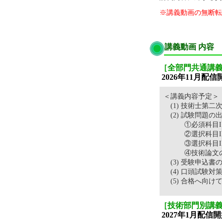
※講義動画の無断転
講義動画 内容
［全部門共通講
2026年11月配
＜講義内容予定＞
(1) 技術士第
(2) 試験問題の
①必須科目Iに
②選択科目II（
③選択科目II
④技術論文の作
(3) 受験申込書
(4) 口頭試験対
(5) 合格へ向け
［技術部門別講義
2027年1月配信