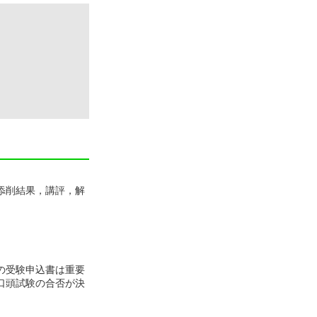
）
添削結果，講評，解
の受験申込書は重要
口頭試験の合否が決