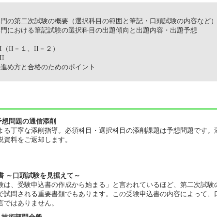
宙部門の第二次試験の概要（選択科目の範囲と筆記・口頭試験の内容など
宙部門における筆記試験の選択科目の出題傾向と出題内容・出題予想
II－１、II－２）
I
習の進め方と合格のためのポイント
予想問題の通信添削
よる丁寧な添削指導。必須科目・選択科目の添削課題は予想問題です。
説資料をご返却します。
書 ～口頭試験を見据えて～
験は、受験申込書の作成から始まる」と言われているほど、第二次試験
で試問される重要書類でもあります。この受験申込書の内容によって、
言ではありません。