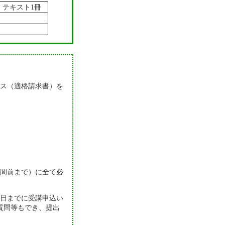
テキスト1冊
ス（適格請求書）を
間前まで）に全て必
0日までに受講申込い
質問等もでき、提出