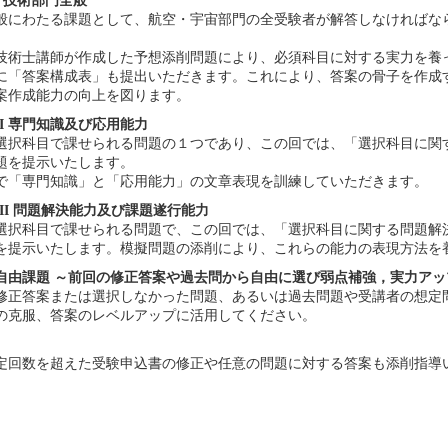
 技術部門全般
般にわたる課題として、航空・宇宙部門の全受験者が解答しなければな
技術士講師が作成した予想添削問題により、必須科目に対する実力を養
に「答案構成表」も提出いただきます。これにより、答案の骨子を作成
案作成能力の向上を図ります。
I 専門知識及び応用能力
選択科目で課せられる問題の１つであり、この回では、「選択科目に関
題を提示いたします。
で「専門知識」と「応用能力」の文章表現を訓練していただきます。
II 問題解決能力及び課題遂行能力
選択科目で課せられる問題で、この回では、「選択科目に関する問題解
を提示いたします。模擬問題の添削により、これらの能力の表現方法を
自由課題 ～前回の修正答案や過去問から自由に選び弱点補強，実力アッ
修正答案または選択しなかった問題、あるいは過去問題や受講者の想定
の克服、答案のレベルアップに活用してください。
定回数を超えた受験申込書の修正や任意の問題に対する答案も添削指導