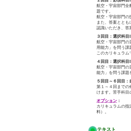
２回目：必須科目I
航空・宇宙部門全
題です。
航空・宇宙部門の
また、答案ととも
認識いただき、答
３回目：選択科目I
航空・宇宙部門の
用能力」を問う課
このカリキュラム
４回目：選択科目I
航空・宇宙部門の
能力」を問う課題
５回目～６回目：
第１～４回までの
けます。苦手科目
オプション
：
カリキュラムの指
料）。
テキスト