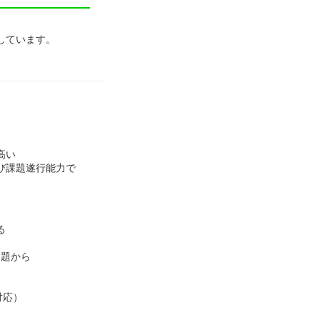
しています。
高い
及び課題遂行能力で
る
問題から
対応）