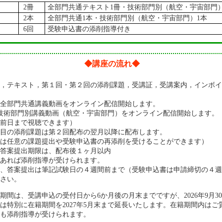
2冊
全部門共通テキスト1冊・技術部門別（航空・宇宙部門）
2本
全部門共通1本・技術部門別（航空・宇宙部門）1本
6回
受験申込書の添削指導付き
◆講座の流れ◆
後，テキスト，第１回・第２回の添削課題，受講証，受講案内，インボイ
1月に全部門共通講義動画をオンライン配信開始します。
月に技術部門別講義動画（航空・宇宙部門）をオンライン配信開始します。
前日まで視聴できます）
目の添削課題は第２回配布の翌月以降に配布します。
は任意の課題提出や受験申込書の再添削を受けることができます）
答案提出期限は、配布後１ヶ月以内
あれば添削指導が受けられます。
て、答案提出は筆記試験日の４週間前まで（受験申込書は申請締切の４週
さい。
期間は、受講申込の受付日から6か月後の月末までですが、2026年9月3
は特別に在籍期間を2027年5月末まで延長いたします。在籍期間内はご
も添削指導が受けられます。