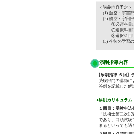
＜講義内容予定＞
(1) 航空・宇
(2) 航空・宇
①必須科目I
②選択科目II（
③選択科目II
(3) 今後の学
添削指導内容
【添削指導 ６回】
受験部門の講師に
答例を記載した解
●添削カリキュラム
１回目：受験申込
「技術士第二次試
であり、口頭試験
まるといっても過