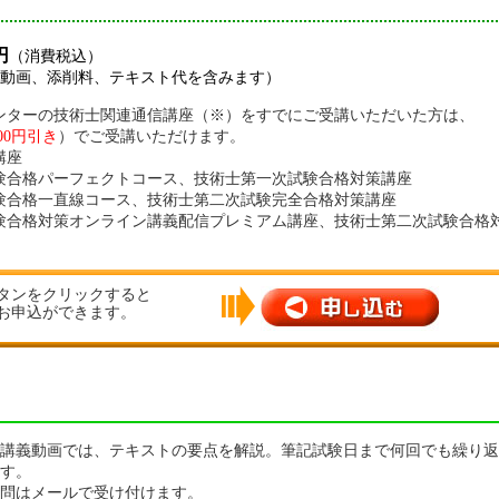
円
（消費税込）
削料、テキスト代を含みます）
当センターの技術士関連通信講座（※）をすでにご受講いただいた方は、
000円引き
）でご受講いただけます。
講座
験合格パーフェクトコース、
技術士第一次試験合格対策講座
験合格一直線コース、
技術士第二次試験完全合格対策講座
験合格対策オンライン講義配信プレミアム講座、
技術士第二次試験合格
タンをクリックすると
お申込ができます。
講義動画では、テキストの要点を解説。筆記試験日まで何回でも繰り返
す。
問はメールで受け付けます。