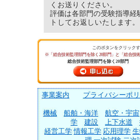
くお送りください。
評価は各部門の受験指導経
トしてお返しいたします。
このボタンをクリック
※「総合技術監理部門を除く20部門」と「総合技
総合技術監理部門を除く20部門
事業案内
プライバシーポリ
機械
船舶・海洋
航空・宇宙
学
建設
上下水道
経営工学
情報工学
応用理学
生