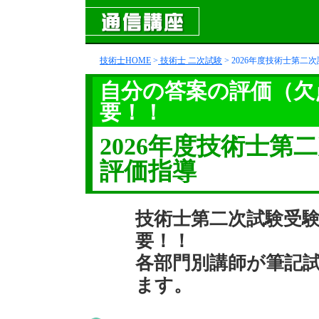
技術士HOME
>
技術士 二次試験
> 2026年度技術士第
自分の答案の評価（欠
要！！
2026年度技術士
評価指導
技術士第二次試験受
要！！
各部門別講師が筆記
ます。