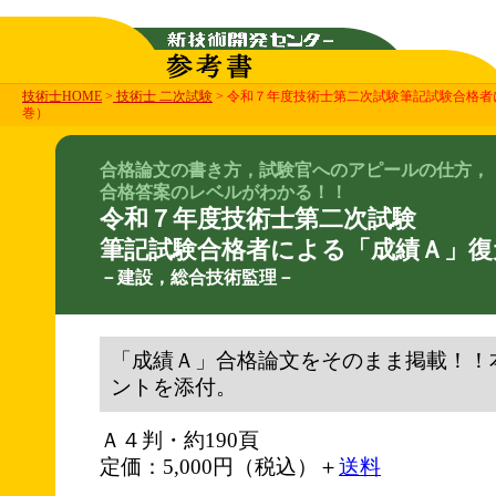
技術士HOME
>
技術士 二次試験
> 令和７年度技術士第二次試験筆記試験合格
巻）
合格論文の書き方，試験官へのアピールの仕方，
合格答案のレベルがわかる！！
令和７年度技術士第二次試験
筆記試験合格者による「成績Ａ」復
－建設，総合技術監理－
「成績Ａ」合格論文をそのまま掲載！！
ントを添付。
Ａ４判・約190頁
定価：5,000円（税込）＋
送料