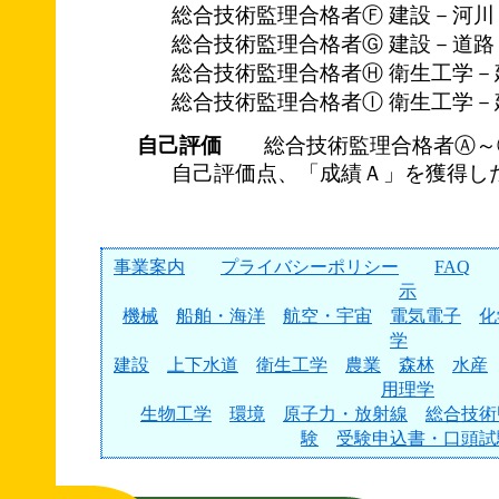
総合技術監理合格者Ⓕ 建設－河川
総合技術監理合格者Ⓖ 建設－道路
総合技術監理合格者Ⓗ 衛生工学－
総合技術監理合格者Ⓘ 衛生工学－
自己評価
総合技術監理合格者Ⓐ～
自己評価点、「成績Ａ」を獲得し
事業案内
プライバシーポリシー
FAQ
示
機械
船舶・海洋
航空・宇宙
電気電子
化
学
建設
上下水道
衛生工学
農業
森林
水産
用理学
生物工学
環境
原子力・放射線
総合技術
験
受験申込書・口頭試