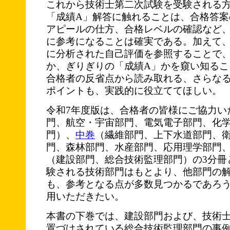
これから技術士第二次試験を受験される
「成績A」解答に触れることは、合格答案
アピールの仕方、合格レベルの確認など
に参考になることは確実である。加えて
に分析された自己評価を参照することで、
か、ぎりぎりの「成績A」かを窺い知るこ
合格者の反省点から読み取れる、さらな
ポイントも、実践的に役立ててほしい。
令和7年度版は、合格者の皆様にご協力い
門、航空・宇宙部門、電気電子部門、化
門）、
中巻
（繊維部門、上下水道部門、
門、森林部門、水産部門、応用理学部門
（建設部門、総合技術監理部門）の3分冊
験される技術部門はもとより、他部門の
も、参考となる点が多数見つかるであろう
用いただきたい。
本書の下巻では、建設部門および、技術士
置づけされている総合技術監理部門の事