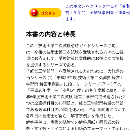
このボタンをクリックすると『令
営工学部門」全解答事例集－18事
ます。
本書の内容と特長
この「技術士第二次試験必勝ガイドシリーズ (18)」
は、今後の技術士第二次試験を受験される方々のご要
望にお応えして、受験対策に実践的にお役に立つ情報
を提供するシリーズである。
「経営工学部門」を受験される方のために、大好評の
当シリーズ (1)「平成19年度 技術士第二次試験 経営工
学部門 解答事例集」に始まり、シリーズ (2)～(17)の
「平成20年度」～「令和5年度」の各年度版に続き、令
和6年度技術士第二次試験 経営工学部門で出題された2
つの全選択科目の16問題と、経営工学部門共通の問題
である必須科目の2問題をあわせ、合計18問題について
各科目の技術士が自ら「解答事例」を作成した。
解答事例は、実際の試験での解答用紙と同形式の行
数・文字数・サイズによる用紙のフォーマットで示した