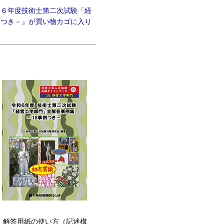
和６年度技術士第二次試験「経
例つき－』が買い物カゴに入り
。解答用紙の使い方（記述構