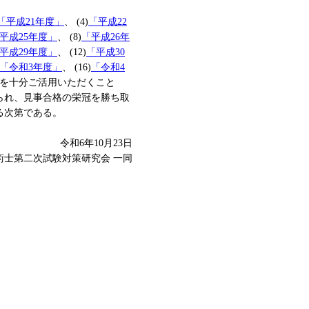
「平成21年度」
、 (4)
「平成22
平成25年度」
、 (8)
「平成26年
平成29年度」
、 (12)
「平成30
「令和3年度」
、 (16)
「令和4
を十分ご活用いただくこと
られ、見事合格の栄冠を勝ち取
る次第である。
令和6年10月23日
技術士第二次試験対策研究会 一同