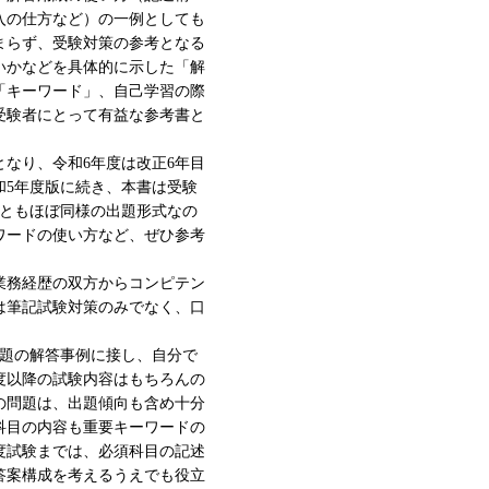
入の仕方など）の一例としても
まらず、受験対策の参考となる
いかなどを具体的に示した「解
「キーワード」、自己学習の際
受験者にとって有益な参考書と
となり、令和6年度は改正6年目
和5年度版に続き、本書は受験
目ともほぼ同様の出題形式なの
ワードの使い方など、ぜひ参考
業務経歴の双方からコンピテン
は筆記試験対策のみでなく、口
問題の解答事例に接し、自分で
度以降の試験内容はもちろんの
Ⅲの問題は、出題傾向も含め十分
科目の内容も重要キーワードの
年度試験までは、必須科目の記述
答案構成を考えるうえでも役立