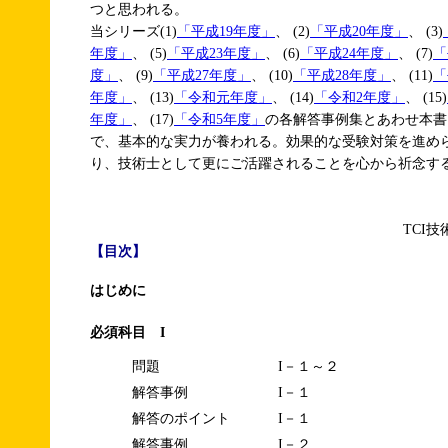
つと思われる。
当シリーズ(1)
「平成19年度」
、 (2)
「平成20年度」
、 (3)
年度」
、 (5)
「平成23年度」
、 (6)
「平成24年度」
、 (7)
「
度」
、 (9)
「平成27年度」
、 (10)
「平成28年度」
、 (11)
「
年度」
、 (13)
「令和元年度」
、 (14)
「令和2年度」
、 (15)
年度」
、 (17)
「令和5年度」
の各解答事例集とあわせ本書
で、基本的な実力が養われる。効果的な受験対策を進め
り、技術士として更にご活躍されることを心から祈念す
TCI
【目次】
はじめに
必須科目 I
問題
I－１～２
解答事例
I－１
解答のポイント
I－１
解答事例
I－２