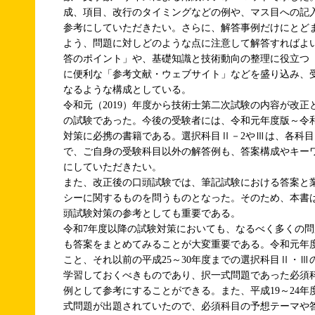
成、項目、改行のタイミングなどの例や、マス目への記
参考にしていただきたい。さらに、解答事例だけにとど
よう、問題に対しどのような点に注意して解答すればよ
答のポイント」や、基礎知識と技術動向の整理に役立つ
に便利な「参考文献・ウェブサイト」などを盛り込み、
なるような構成としている。
令和元（2019）年度から技術士第二次試験の内容が改正
の試験であった。今後の受験者には、令和元年度版～令
対策に必携の書籍である。選択科目Ⅱ－2やⅢは、各科
で、ご自身の受験科目以外の解答例も、答案構成やキー
にしていただきたい。
また、改正後の口頭試験では、筆記試験における答案と
シーに関するものを問うものとなった。そのため、本書
頭試験対策の参考としても重要である。
令和7年度以降の試験対策においても、なるべく多くの
も答案をまとめてみることが大変重要である。令和元年
こと、それ以前の平成25～30年度までの選択科目Ⅱ・
学習しておくべきものであり、択一式問題であった必須
例として参考にすることができる。また、平成19～24
式問題が出題されていたので、必須科目の予想テーマや