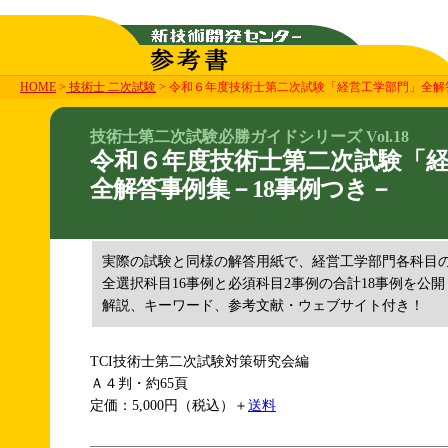
HOME
>
技術士 二次試験
> 令和６年度技術士第二次試験「経営工学部門」全解
技術士第二次試験必勝ガイドシリーズ Vol.18
令和６年度技術士第二次試験「
全解答事例集－18事例つき－
実際の試験と同様の解答用紙で、経営工学部門各科目の
全選択科目16事例と必須科目2事例の合計18事例を公開
解説、キーワード、参考文献・ウェブサイト付き！
TCI技術士第二次試験対策研究会編
Ａ４判・約65頁
定価：5,000円（税込）＋
送料