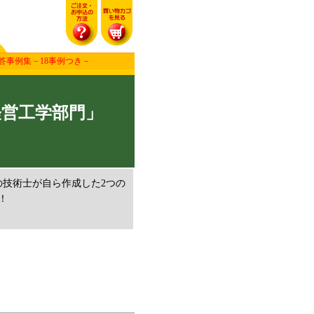
答事例集－18事例つき－
経営工学部門」
技術士が自ら作成した2つの
！