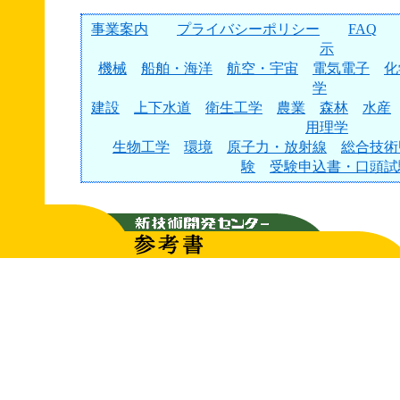
事業案内
プライバシーポリシー
FAQ
示
機械
船舶・海洋
航空・宇宙
電気電子
化
学
建設
上下水道
衛生工学
農業
森林
水産
用理学
生物工学
環境
原子力・放射線
総合技術
験
受験申込書・口頭試