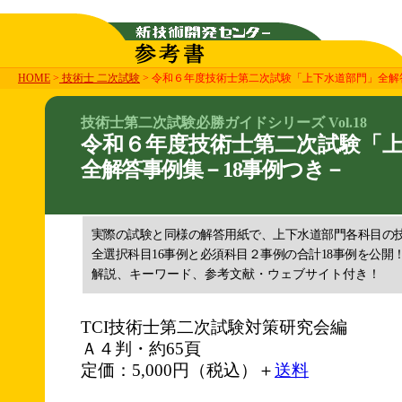
HOME
>
技術士 二次試験
> 令和６年度技術士第二次試験「上下水道部門」全解
技術士第二次試験必勝ガイドシリーズ Vol.18
令和６年度技術士第二次試験「
全解答事例集－18事例つき－
実際の試験と同様の解答用紙で、上下水道部門各科目の技
全選択科目16事例と必須科目２事例の合計18事例を公開
解説、キーワード、参考文献・ウェブサイト付き！
TCI技術士第二次試験対策研究会編
Ａ４判・約65頁
定価：5,000円（税込）＋
送料