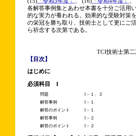
(15)
「令和3年度」
、 (16)
「令和4年度」
、 
各解答事例集とあわせ本書を十分ご活用
的な実力が養われる。効果的な受験対策
の栄冠を勝ち取り、技術士として更にご
ら祈念する次第である。
TCI技術士第
【目次】
はじめに
必須科目 I
問題
I－１、２
解答事例
I－１
解答のポイント
I－１
解答事例
I－２
解答のポイント
I－２