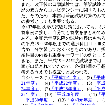
また、改正後の口頭試験では、筆記試験
歴の双方からコンピテンシーに関するも
た。そのため、本書は筆記試験対策のみ
の参考としても重要である。
令和7年度以降の試験対策においても、な
答事例に接し、自分でも答案をまとめて
ある。令和元年度以降の試験内容はもち
の平成25～30年度までの選択科目Ⅱ・Ⅲ
含め十分学習しておくべきものであり、
須科目の内容も重要キーワードの例とし
きる。また、平成19～24年度試験までは
題が出題されていたので、必須科目の予
考えるうえでも役立つと思われる。
当シリーズ (1)
「平成19年度」
、 (2)
「平成
21年度」
、 (4)
「平成22年度」
、 (5)
「平成
24年度」
、 (7)
「平成25年度」
、 (8)
「平成
27年度」
、 (10)
「平成28年度」
、 (11)
「平
「平成30年度」
、 (13)
「令和元年度」
、 (