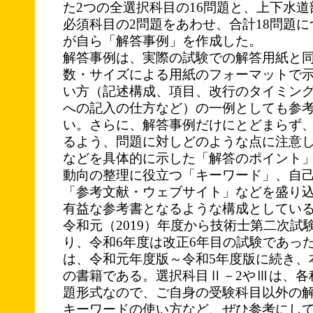
た2つの全選択科目の16問題と、上下水
必須科目の2問題をあわせ、合計18問題
が自ら「解答事例」を作成した。
解答事例は、実際の試験での解答用紙と
数・サイズによる用紙のフォーマットで
い方（記述構成、項目、改行のタイミン
への記入の仕方など）の一例としても参
い。さらに、解答事例だけにとどまらず
るよう、問題に対しどのような点に注意
などを具体的に示した「解答のポイント
動向の整理に役立つ「キーワード」、自
「参考文献・ウェブサイト」などを盛り
有益な参考書となるような構成としてい
令和元（2019）年度から技術士第二次試
り、令和6年度は改正6年目の試験であっ
は、令和元年度版～令和5年度版に続き、
の書籍である。選択科目Ⅱ－2やⅢは、各
題形式なので、ご自身の受験科目以外の
キーワードの使い方など、ぜひ参考にし