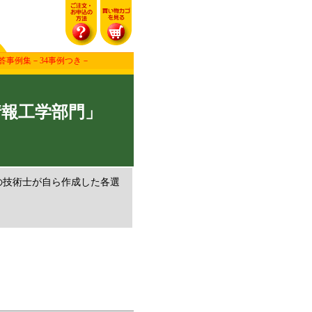
答事例集－34事例つき－
情報工学部門」
の技術士が自ら作成した各選
！