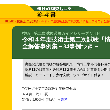
HOME
>
技術士 二次試験
> 令和４年度技術士第二次試験「情報工学部門」全解
技術士第二次試験必勝ガイドシリーズ Vol.16
令和４年度技術士第二次試験「
全解答事例集－34事例つき－
実際の試験と同様の解答用紙で、情報工学部門各科目
択科目の32事例と必須科目２事例の合計34事例を公開
解説、キーワード、参考文献・ウェブサイト付き！
TCI技術士第二次試験対策研究会編
Ａ４判・約115頁
定価：5,000円（税込）＋
送料