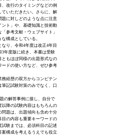
目、改行のタイミングなどの例
していただきたい。さらに、解
問題に対しどのような点に注意
イント」や、基礎知識と技術動
な「参考文献・ウェブサイト」
うな構成としている。
となり、令和4年度は改正4年目
和3年度版に続き、本書は受験
目ともほぼ同様の出題形式なの
ワードの使い方など、ぜひ参考
業務経歴の双方からコンピテン
は筆記試験対策のみでなく、口
問題の解答事例に接し、自分で
度以降の試験内容はもちろんの
Ⅲの問題は、出題傾向も含め十分
科目の内容も重要キーワードの
年度試験までは、必須科目の記述
答案構成を考えるうえでも役立