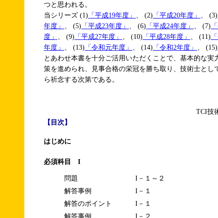
つと思われる。
当シリーズ (1)
「平成19年度」
、 (2)
「平成20年度」
、 (3)
年度」
、 (5)
「平成23年度」
、 (6)
「平成24年度」
、 (7)
「
度」
、 (9)
「平成27年度」
、 (10)
「平成28年度」
、 (11)
「
年度」
、 (13)
「令和元年度」
、 (14)
「令和2年度」
、 (15)
とあわせ本書を十分ご活用いただくことで、基本的な実
策を進められ、見事合格の栄冠を勝ち取り、技術士とし
ら祈念する次第である。
TCI
【目次】
はじめに
必須科目 I
問題
I－１～２
解答事例
I－１
解答のポイント
I－１
解答事例
I－２