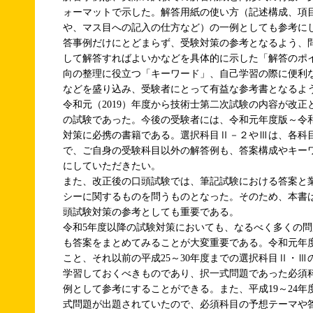
ォーマットで示した。解答用紙の使い方（記述構成、項
や、マス目への記入の仕方など）の一例としても参考に
答事例だけにとどまらず、受験対策の参考となるよう、
して解答すればよいかなどを具体的に示した「解答のポ
向の整理に役立つ「キーワード」、自己学習の際に便利
などを盛り込み、受験者にとって有益な参考書となるよ
令和元（2019）年度から技術士第二次試験の内容が改正
の試験であった。今後の受験者には、令和元年度版～令
対策に必携の書籍である。選択科目Ⅱ－２やⅢは、各科
で、ご自身の受験科目以外の解答例も、答案構成やキー
にしていただきたい。
また、改正後の口頭試験では、筆記試験における答案と
シーに関するものを問うものとなった。そのため、本書
頭試験対策の参考としても重要である。
令和5年度以降の試験対策においても、なるべく多くの
も答案をまとめてみることが大変重要である。令和元年
こと、それ以前の平成25～30年度までの選択科目Ⅱ・
学習しておくべきものであり、択一式問題であった必須
例として参考にすることができる。また、平成19～24
式問題が出題されていたので、必須科目の予想テーマや