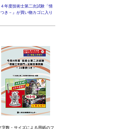
和４年度技術士第二次試験「情
例つき－』が買い物カゴに入り
文字数・サイズによる用紙のフ