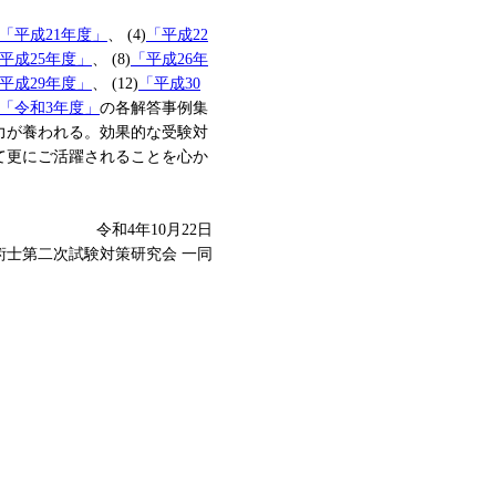
「平成21年度」
、 (4)
「平成22
平成25年度」
、 (8)
「平成26年
平成29年度」
、 (12)
「平成30
「令和3年度」
の各解答事例集
力が養われる。効果的な受験対
て更にご活躍されることを心か
令和4年10月22日
技術士第二次試験対策研究会 一同