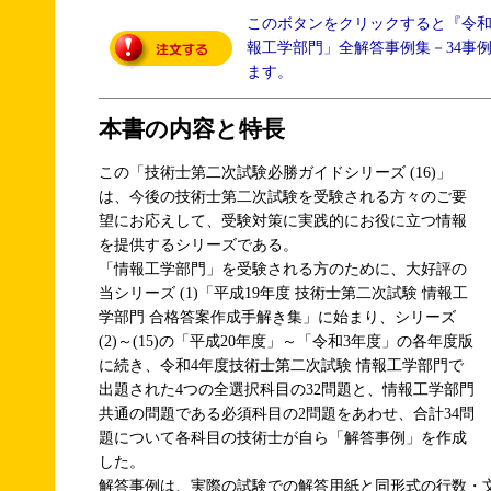
このボタンをクリックすると『令
報工学部門」全解答事例集－34事
ます。
本書の内容と特長
この「技術士第二次試験必勝ガイドシリーズ (16)」
は、今後の技術士第二次試験を受験される方々のご要
望にお応えして、受験対策に実践的にお役に立つ情報
を提供するシリーズである。
「情報工学部門」を受験される方のために、大好評の
当シリーズ (1)「平成19年度 技術士第二次試験 情報工
学部門 合格答案作成手解き集」に始まり、シリーズ
(2)～(15)の「平成20年度」～「令和3年度」の各年度版
に続き、令和4年度技術士第二次試験 情報工学部門で
出題された4つの全選択科目の32問題と、情報工学部門
共通の問題である必須科目の2問題をあわせ、合計34問
題について各科目の技術士が自ら「解答事例」を作成
した。
解答事例は、実際の試験での解答用紙と同形式の行数・