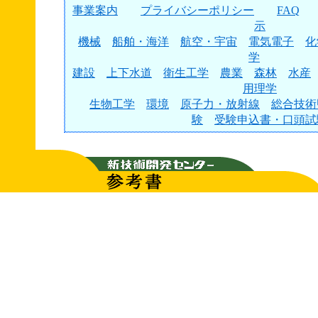
事業案内
プライバシーポリシー
FAQ
示
機械
船舶・海洋
航空・宇宙
電気電子
化
学
建設
上下水道
衛生工学
農業
森林
水産
用理学
生物工学
環境
原子力・放射線
総合技術
験
受験申込書・口頭試