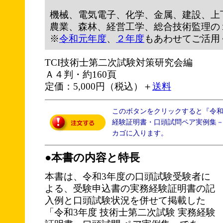
機械、電気電子、化学、金属、建設、上
農業、森林、経営工学、総合技術監理の
※
令和元年度
、
２年度
もあわせてご活用
TCI技術士第二次試験対策研究会編
Ａ４判・約160頁
定価：5,000円（税込）＋
送料
このボタンをクリックすると『令
経験証明書・口頭試問ペア実例集－1
カゴに入ります。
●本書の内容と特長
本書は、令和3年度の口頭試験受験者に
よる、受験申込書の実務経験証明書の記
入例と口頭試験状況を併せて掲載した
「令和3年度 技術士第二次試験 実務経験