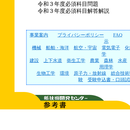
令和３年度必須科目問題
令和３年度必須科目解答解説
事業案内
プライバシーポリシー
FAQ
示
機械
船舶・海洋
航空・宇宙
電気電子
化
学
建設
上下水道
衛生工学
農業
森林
水産
用理学
生物工学
環境
原子力・放射線
総合技術
験
受験申込書・口頭試