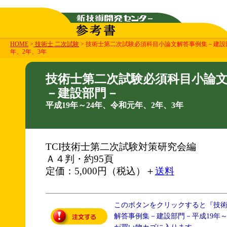
HOME
>
技術士 二次試験
> 技術士第二次試験必須科目小論文解答事例集－建設部
年、2年、3年
技術士第二次試験必須科目小論
－建設部門－
平成19年～24年、令和元年、2年、3年
TCI技術士第二次試験対策研究会編
Ａ４判・約95頁
定価：5,000円（税込）＋
送料
このボタンをクリックすると『技
解答事例集－建設部門－平成19年～