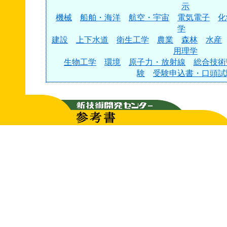
示
機械
船舶・海洋
航空・宇宙
電気電子
化
学
建設
上下水道
衛生工学
農業
森林
水産
用理学
生物工学
環境
原子力・放射線
総合技術
験
受験申込書・口頭試