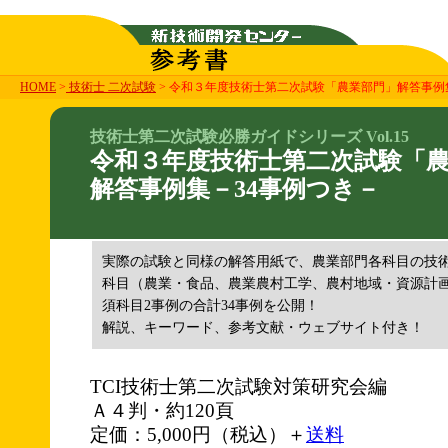
HOME
>
技術士 二次試験
> 令和３年度技術士第二次試験「農業部門」解答事例
技術士第二次試験必勝ガイドシリーズ Vol.15
令和３年度技術士第二次試験「
解答事例集－34事例つき－
実際の試験と同様の解答用紙で、農業部門各科目の技術
科目（農業・食品、農業農村工学、農村地域・資源計画
須科目2事例の合計34事例を公開！
解説、キーワード、参考文献・ウェブサイト付き！
TCI技術士第二次試験対策研究会編
Ａ４判・約120頁
定価：5,000円（税込）＋
送料