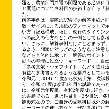
題と、農業部門共通の問題である必須科目
34問題について各科目の技術士が自ら「
た。
解答事例は、実際の試験での解答用紙と
数・サイズによる用紙のフォーマットで
い方（記述構成、項目、改行のタイミン
への記入の仕方など）の一例としても参
い。さらに、解答事例だけにとどまらず
るよう、問題に対しどのような点に注意
などを具体的に示した「解答のポイント
動向の整理に役立つ「キーワード」、自
「参考文献・ウェブサイト」などを盛り
有益な参考書となるような構成としてい
令和元（2019）年度から技術士第二次試
り、令和3年度は改正3年目の試験であっ
は、令和元年度版、令和2年度版に続き、
の書籍である。選択科目Ⅱ－2やⅢは、各
題形式なので、ご自身の受験科目以外の
キーワードの使い方など、ぜひ参考にし