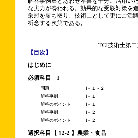
解答事例集とあわせ本書を十分ご活用い
な実力が養われる。効果的な受験対策を
栄冠を勝ち取り、技術士として更にご活
祈念する次第である。
TCI技術士第
【目次】
はじめに
必須科目 I
問題
I－１～２
解答事例
I－１
解答のポイント
I－１
解答事例
I－２
解答のポイント
I－２
選択科目【 12-2 】農業・食品