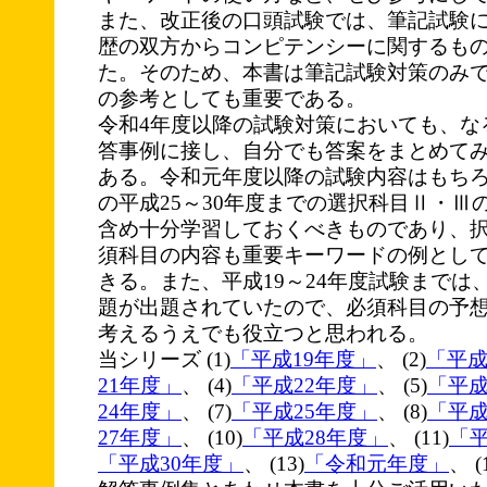
また、改正後の口頭試験では、筆記試験
歴の双方からコンピテンシーに関するも
た。そのため、本書は筆記試験対策のみ
の参考としても重要である。
令和4年度以降の試験対策においても、な
答事例に接し、自分でも答案をまとめて
ある。令和元年度以降の試験内容はもち
の平成25～30年度までの選択科目Ⅱ・Ⅲ
含め十分学習しておくべきものであり、
須科目の内容も重要キーワードの例とし
きる。また、平成19～24年度試験までは
題が出題されていたので、必須科目の予
考えるうえでも役立つと思われる。
当シリーズ (1)
「平成19年度」
、 (2)
「平成
21年度」
、 (4)
「平成22年度」
、 (5)
「平成
24年度」
、 (7)
「平成25年度」
、 (8)
「平成
27年度」
、 (10)
「平成28年度」
、 (11)
「平
「平成30年度」
、 (13)
「令和元年度」
、 (