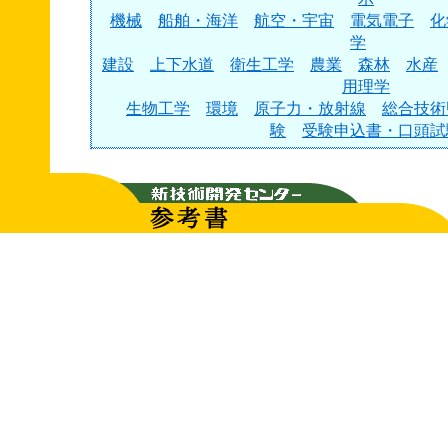
機械
船舶・海洋
航空・宇宙
電気電子
化
学
建設
上下水道
衛生工学
農業
森林
水産
用理学
生物工学
環境
原子力・放射線
総合技術
験
受験申込書・口頭試