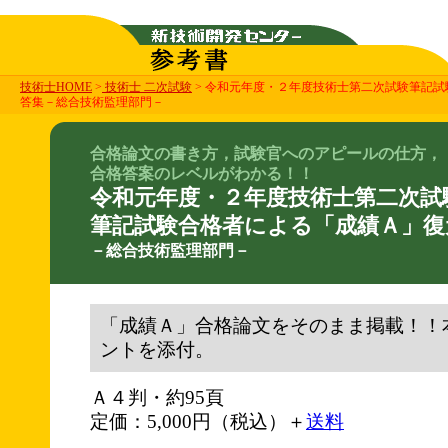
技術士HOME
>
技術士 二次試験
> 令和元年度・２年度技術士第二次試験筆記
答集－総合技術監理部門－
合格論文の書き方，試験官へのアピールの仕方，
合格答案のレベルがわかる！！
令和元年度・２年度技術士第二次試
筆記試験合格者による「成績Ａ」復
－総合技術監理部門－
「成績Ａ」合格論文をそのまま掲載！！
ントを添付。
Ａ４判・約95頁
定価：5,000円（税込）＋
送料