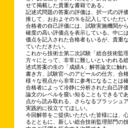
せて掲載した貴重な書籍である。
記述式問題の答案の評価は、択一式の評
推して、おおよその％を記入していただ
合格者の自己評価には、試験実施機関か
確度の高い評価点を表示している。中には
価点を記入された合格者もいるが、貴重
ていただきたい。
これから技術士第二次試験「総合技術監
方々にとって、非常に難しいといわれる
述式答案の生の「成績A」解答論文に触れ
書き方、試験官へのアピールの仕方、合
様々な視点から非常に参考になることは
合格者によって冷静に分析された自己評
論文のレベルを窺い知ることもできるで
点から読み取れる、さらなるブラッシュ
実践的に役立ててほしい。
今回解答をご提供いただいた皆様には、
るとともに、新しい総合技術監理部門の