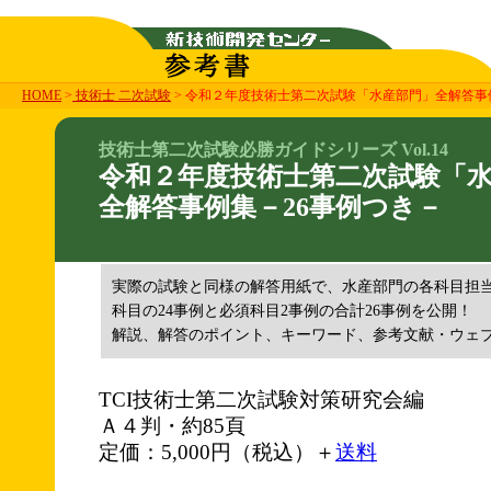
HOME
>
技術士 二次試験
> 令和２年度技術士第二次試験「水産部門」全解答事
技術士第二次試験必勝ガイドシリーズ Vol.14
令和２年度技術士第二次試験「
全解答事例集－26事例つき－
実際の試験と同様の解答用紙で、水産部門の各科目担
科目の24事例と必須科目2事例の合計26事例を公開！
解説、解答のポイント、キーワード、参考文献・ウェ
TCI技術士第二次試験対策研究会編
Ａ４判・約85頁
定価：5,000円（税込）＋
送料