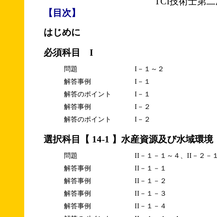
TCI技術士第
【目次】
はじめに
必須科目 I
問題
I－１～２
解答事例
I－１
解答のポイント
I－１
解答事例
I－２
解答のポイント
I－２
選択科目【 14-1 】水産資源及び水域環境
問題
II－１－１～４、II－２－
解答事例
II－１－１
解答事例
II－１－２
解答事例
II－１－３
解答事例
II－１－４