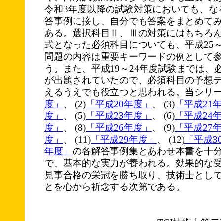
令和3年度以降の試験対策においても、な
答事例に接し、自分でも答案をまとめて
ある。選択科目Ⅱ、Ⅲの対策にはもちろ
式となった必須科目についても、平成25～
問題の内容は重要キーワードの例として
う。また、平成19～24年度試験までは、
が出題されていたので、必須科目の予想
えるうえでも役立つと思われる。当シリーズ
度」
、 (2)
「平成20年度」
、 (3)
「平成21
度」
、 (5)
「平成23年度」
、 (6)
「平成24
度」
、 (8)
「平成26年度」
、 (9)
「平成27
度」
、 (11)
「平成29年度」
、 (12)
「平成3
年度」
の各解答事例集とあわせ本書を十
で、基本的な実力が養われる。効果的な
見事合格の栄冠を勝ち取り、技術士とし
とを心から祈念する次第である。