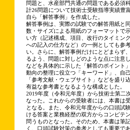
問題と、水産部門共通の問題である必須科
計26問題について技術士受験指導実績豊
自ら「解答事例」を作成した。
解答事例は、実際の試験での解答用紙と
数・サイズによる用紙のフォーマットで
い方（記述構成、項目、改行のタイミン
への記入の仕方など）の一例としても参
い。さらに、解答事例だけにとどまらず
るよう、問題に対しどのような点に注意
などを具体的に示した「解答のポイント
動向の整理に役立つ「キーワード」、自
「参考文献・ウェブサイト」などを盛り
有益な参考書となるような構成とした。
2019年度（令和元年度）から技術士第二
なった。これからの受験者には、本書は
となる。また、令和元年度からの口頭試
ける答案と業務経歴の双方からコンピテ
問うものとなった。そのため、本書は筆
く、口頭試験対策の参考としても重要で