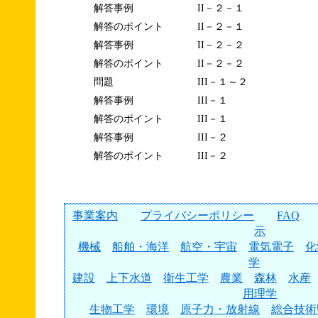
解答事例
II－２－１
解答のポイント
II－２－１
解答事例
II－２－２
解答のポイント
II－２－２
問題
III－１～２
解答事例
III－１
解答のポイント
III－１
解答事例
III－２
解答のポイント
III－２
事業案内
プライバシーポリシー
FAQ
示
機械
船舶・海洋
航空・宇宙
電気電子
化
学
建設
上下水道
衛生工学
農業
森林
水産
用理学
生物工学
環境
原子力・放射線
総合技術