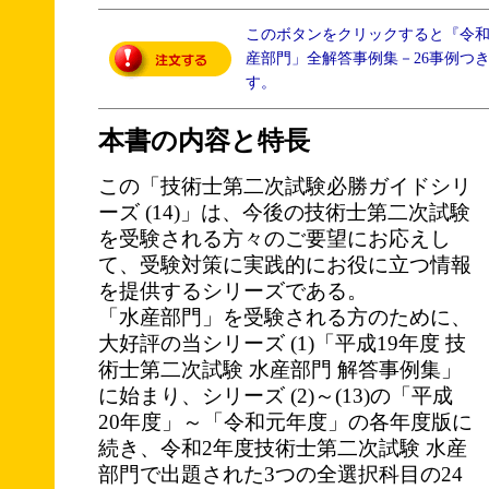
このボタンをクリックすると『令
産部門」全解答事例集－26事例つ
す。
本書の内容と特長
この「技術士第二次試験必勝ガイドシリ
ーズ (14)」は、今後の技術士第二次試験
を受験される方々のご要望にお応えし
て、受験対策に実践的にお役に立つ情報
を提供するシリーズである。
「水産部門」を受験される方のために、
大好評の当シリーズ (1)「平成19年度 技
術士第二次試験 水産部門 解答事例集」
に始まり、シリーズ (2)～(13)の「平成
20年度」～「令和元年度」の各年度版に
続き、令和2年度技術士第二次試験 水産
部門で出題された3つの全選択科目の24