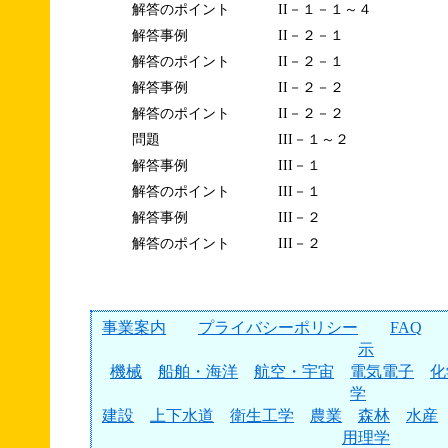
解答のポイント
II－１－１～４
解答事例
II－２－１
解答のポイント
II－２－１
解答事例
II－２－２
解答のポイント
II－２－２
問題
III－１～２
解答事例
III－１
解答のポイント
III－１
解答事例
III－２
解答のポイント
III－２
事業案内
プライバシーポリシー
FAQ
示
機械
船舶・海洋
航空・宇宙
電気電子
化
学
建設
上下水道
衛生工学
農業
森林
水産
用理学