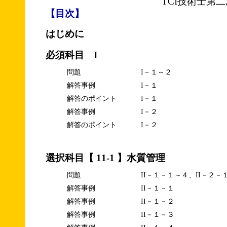
TCI技術士第
【目次】
はじめに
必須科目 I
問題
I－１～２
解答事例
I－１
解答のポイント
I－１
解答事例
I－２
解答のポイント
I－２
選択科目【 11-1 】水質管理
問題
II－１－１～４、II－２－
解答事例
II－１－１
解答事例
II－１－２
解答事例
II－１－３