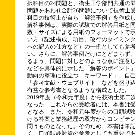
択科目の24問題と、衛生工学部門共通の
問題をあわせ合計26問題について技術士
科目の技術士が自ら「解答事例」を作成
解答事例は、実際の試験での解答用紙と
数・サイズによる用紙のフォーマットで
い方（記述構成、項目、改行のタイミン
への記入の仕方など）の一例としても参
い。さらに、解答事例だけにとどまらず
るよう、問題に対しどのような点に注意
などを具体的に示した「解答のポイント
動向の整理に役立つ「キーワード」、自
「参考文献・ウェブサイト」などを盛り
有益な参考書となるような構成とした。
2019年度（令和元年度）から技術士第二
なった。これからの受験者には、本書は
となる。また、令和元年度からの口頭試
ける答案と業務経歴の双方からコンピテ
問うものとなった。そのため、本書は筆
く、口頭試験対策の参考としても重要で