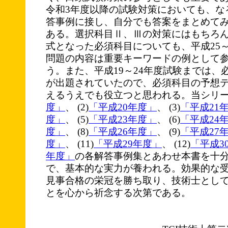
令和3年度以降の試験対策においても、な
答事例に接し、自分でも答案をまとめて
ある。選択科目Ⅱ、Ⅲの対策にはもちろ
式となった必須科目についても、平成25～
問題の内容は重要キーワードの例として
う。また、平成19～24年度試験までは、
が出題されていたので、必須科目の予想
えるうえでも役立つと思われる。当シリーズ
度」
、 (2)
「平成20年度」
、 (3)
「平成21
度」
、 (5)
「平成23年度」
、 (6)
「平成24
度」
、 (8)
「平成26年度」
、 (9)
「平成27
度」
、 (11)
「平成29年度」
、 (12)
「平成3
年度」
の各解答事例集とあわせ本書を十
で、基本的な実力が養われる。効果的な
見事合格の栄冠を勝ち取り、技術士とし
とを心から祈念する次第である。