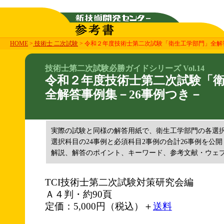
HOME
>
技術士 二次試験
> 令和２年度技術士第二次試験「衛生工学部門」全解
技術士第二次試験必勝ガイドシリーズ Vol.14
令和２年度技術士第二次試験「
全解答事例集－26事例つき－
実際の試験と同様の解答用紙で、衛生工学部門の各選
選択科目の24事例と必須科目2事例の合計26事例を公開
解説、解答のポイント、キーワード、参考文献・ウェ
TCI技術士第二次試験対策研究会編
Ａ４判・約90頁
定価：5,000円（税込）＋
送料