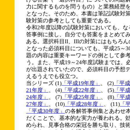
力に関するものを問うもの）と業務経歴
となった。そのため、本書は筆記試験対
験対策の参考としても重要である。
令和2年度以降の試験対策においても、な
答事例に接し、自分でも答案をまとめて
ある。選択科目II、IIIの対策にはもちろ
となった必須科目についても、平成25～3
題の内容は重要キーワードの例として参
う。また、平成19～24年度試験までは、
が出題されていたので、必須科目の予想
えるうえでも役立つ。
当シリーズ (1)
「平成19年度」
、 (2)
「平成
21年度」
、 (4)
「平成22年度」
、 (5)
「平成
24年度」
、 (7)
「平成25年度」
、 (8)
「平成
27年度」
、 (10)
「平成28年度」
、 (11)
「平
「平成30年度」
の各解答事例集とあわせ
だくことで、基本的な実力が養われる。
められ、見事合格の栄冠を勝ち取り、技