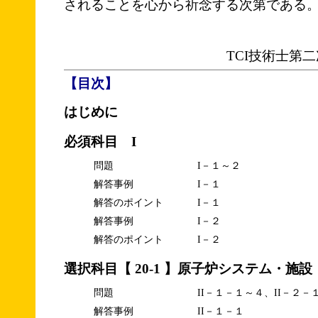
されることを心から祈念する次第である
TCI技術士第
【目次】
はじめに
必須科目 I
問題
I－１～２
解答事例
I－１
解答のポイント
I－１
解答事例
I－２
解答のポイント
I－２
選択科目【 20-1 】原子炉システム・施設
問題
II－１－１～４、II－２－
解答事例
II－１－１