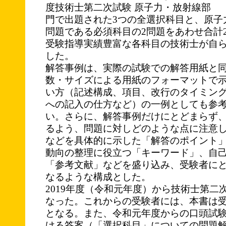
度技術士第二次試験 原子力・放射線部
門で出題された3つの全選択科目と、原子
問題である必須科目の2問題をあわせ合計
受験指導実績豊富な各科目の技術士が自
した。
解答事例は、実際の試験での解答用紙と
数・サイズによる用紙のフォーマットで
い方（記述構成、項目、改行のタイミン
への記入の仕方など）の一例としても参
い。さらに、解答事例だけにとどまらず
るよう、問題に対しどのような点に注意
などを具体的に示した「解答のポイント
動向の整理に役立つ「キーワード」、自
「参考文献」などを盛り込み、受験者に
なるような構成とした。
2019年度（令和元年度）から技術士第二
なった。これからの受験者には、本書は
となる。また、令和元年度からの口頭試
ける答案（「選択科目」についての問題