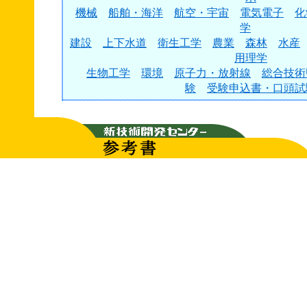
機械
船舶・海洋
航空・宇宙
電気電子
化
学
建設
上下水道
衛生工学
農業
森林
水産
用理学
生物工学
環境
原子力・放射線
総合技術
験
受験申込書・口頭試