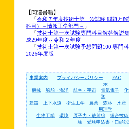
【関連書籍】
「
令和７年度技術士第一次試験 問題と
科目）－情報工学部門－
」
「
技術士第一次試験専門科目解答解説
成29年度～令和２年度
」
「
技術士第一次試験予想問題100 専門
2026年度版
」
事業案内
プライバシーポリシー
FAQ
示
機械
船舶・海洋
航空・宇宙
電気電子
化
学
建設
上下水道
衛生工学
農業
森林
水産
用理学
生物工学
環境
原子力・放射線
総合技術
験
受験申込書・口頭試