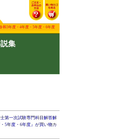
和3年度・4年度・5年度・6年度
解説集
術士第一次試験専門科目解答解
・5年度・6年度』が買い物カ