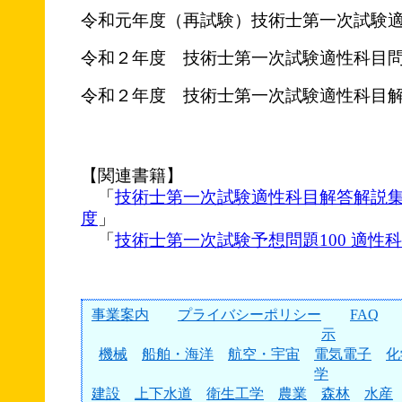
令和元年度（再試験）技術士第一次試験
令和２年度 技術士第一次試験適性科目
令和２年度 技術士第一次試験適性科目
【関連書籍】
「
技術士第一次試験適性科目解答解説
度
」
「
技術士第一次試験予想問題100 適性科
事業案内
プライバシーポリシー
FAQ
示
機械
船舶・海洋
航空・宇宙
電気電子
化
学
建設
上下水道
衛生工学
農業
森林
水産