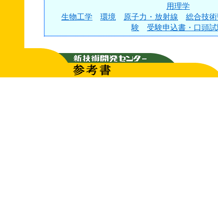
用理学
生物工学
環境
原子力・放射線
総合技術
験
受験申込書・口頭試