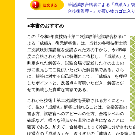
筆記試験合格者による「成績Ａ」
合技術監理－』が買い物カゴに入
●本書のおすすめ
この『令和5年度技術士第二次試験筆記試験合格者に
よる「成績A」復元解答集』は、当社の各種技術士第
二次試験対策講座を受講された方の中から、令和5年
度に合格された方々に特別にご依頼し、「成績A」と
判定された解答を、試験会場で記述したそのままの
形に復元してご提供いただいた解答集である。さら
に、解答に対する自己評価として、「成績A」を獲得
したポイントと、反省点を寄稿いただき、解答と併
せて掲載した貴重な書籍である。
これから技術士第二次試験を受験される方々にとっ
て、生の「成績A」解答に触れることは、合格答案の
書き方、試験官へのアピールの仕方、合格レベルの
確認など、様々な視点から非常に参考になることは
確実である。加えて、合格者によって冷静に分析された
ぼ満点の「成績Ａ」か、ぎりぎりの「成績Ａ」かを窺い