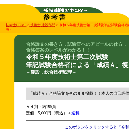
技術士HOME
>
技術士 建設部門
> 令和５年度技術士第二次試験筆記試験合格
巻）
合格論文の書き方，試験官へのアピールの仕方，
合格答案のレベルがわかる！！
令和５年度技術士第二次試験
筆記試験合格者による「成績Ａ」復
－建設，総合技術監理－
「成績Ａ」合格論文をそのまま掲載！！本人の自己評
Ａ４判・約195頁
定価：5,000円（税込）＋
送料
このボタンをクリックすると『令