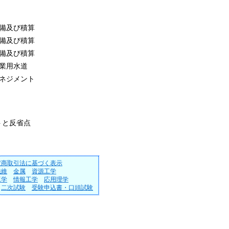
備及び積算
備及び積算
備及び積算
業用水道
ネジメント
と反省点
定商取引法に基づく表示
繊維
金属
資源工学
工学
情報工学
応用理学
二次試験
受験申込書・口頭試験