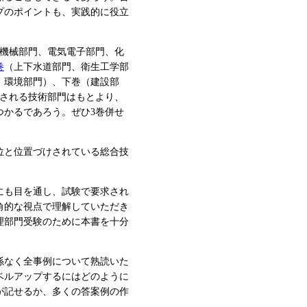
プのポイントも、実践的に役立
機械部門、電気電子部門、化
巻
（上下水道部門、衛生工学部
、環境部門）、下巻（建設部
験される技術部門はもとより、
つかるであろう。ぜひ3巻併せ
位と位置づけされている総合技
にも目を通し、試験で要求され
角的な視点で理解していただき
理部門受験のために本書を十分
係なく全事例について熟読いた
ベルアップするにはどのように
が記せるか、多くの答案例の作