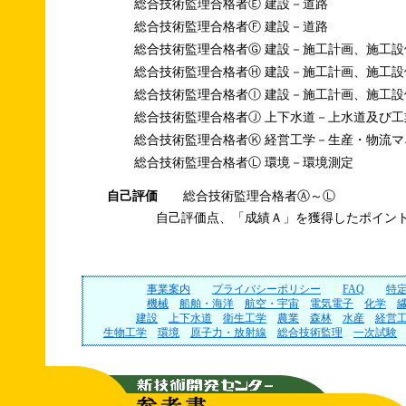
総合技術監理合格者Ⓔ 建設－道路
総合技術監理合格者Ⓕ 建設－道路
総合技術監理合格者Ⓖ 建設－施工計画、施工設
総合技術監理合格者Ⓗ 建設－施工計画、施工設
総合技術監理合格者Ⓘ 建設－施工計画、施工設
総合技術監理合格者Ⓙ 上下水道－上水道及び工
総合技術監理合格者Ⓚ 経営工学－生産・物流マ
総合技術監理合格者Ⓛ 環境－環境測定
自己評価
総合技術監理合格者Ⓐ～Ⓛ
自己評価点、「成績Ａ」を獲得したポイント
事業案内
プライバシーポリシー
FAQ
特
機械
船舶・海洋
航空・宇宙
電気電子
化学
建設
上下水道
衛生工学
農業
森林
水産
経営
生物工学
環境
原子力・放射線
総合技術監理
一次試験