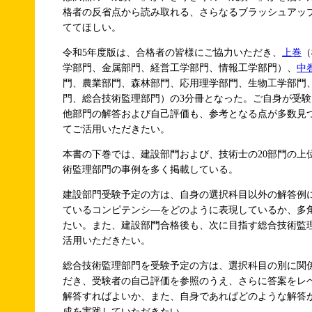
格者の反省点から読み取れる、さらなるブラッシュアッ
ててほしい。
令和5年度版は、合格者の皆様にご協力いただき、
上巻
（
学部門、金属部門、経営工学部門、情報工学部門）、
中
門、農業部門、森林部門、応用理学部門、生物工学部門
門、総合技術監理部門）の3分冊となった。ご自身が受
他部門の解答および自己評価も、参考となる点が多数見
てご活用いただきたい。
本書の下巻では、建設部門および、技術士の20部門の上
術監理部門の事例を多く掲載している。
建設部門受験予定の方は、自身の選択科目以外の解答例
ているコンピテンシ―をどのように表現しているか、多
たい。また、建設部門合格後も、次に目指す総合技術監
活用いただきたい。
総合技術監理部門を受験予定の方は、選択科目の別に関
だき、受験者の自己評価を参照のうえ、さらに答案をレ
解答すればよいか、また、自身であればどのような解答
成を実践していただきたい。