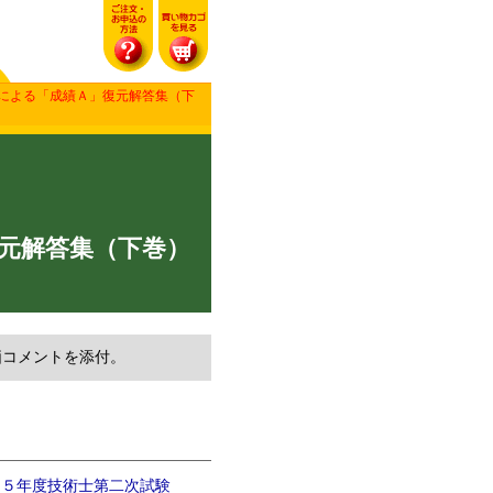
者による「成績Ａ」復元解答集（下
元解答集（下巻）
価コメントを添付。
和５年度技術士第二次試験