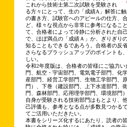
これから技術士第二次試験を受験され
る方々にとって、生の「成績A」解答に触
の書き方、試験官へのアピールの仕方、
ど、様々な視点から非常に参考になるこ
て、合格者によって冷静に分析された自
で、ほぼ満点の「成績Ａ」か、ぎりぎり
知ることもできるであろう。合格者の反
さらなるブラッシュアップのポイントも
しい。
令和2年度版は、合格者の皆様にご協力い
門、航空・宇宙部門、電気電子部門、化
産部門、経営工学部門、生物工学部門、
門）、
下巻（建設部門、上下水道部門、
門、森林部門、応用理学部門、環境部門）
自身が受験される技術部門はもとより、
己評価も、参考となる点が多数見つかるで
てご活用いただきたい。
本書をシリーズ化するにあたり、読者の