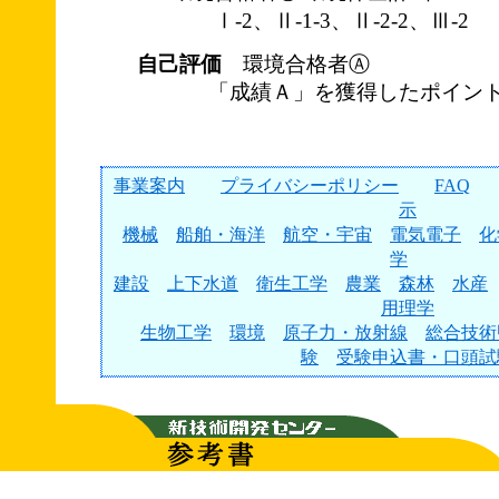
Ⅰ-2、Ⅱ-1-3、Ⅱ-2-2、Ⅲ-2
自己評価
環境合格者Ⓐ
「成績Ａ」を獲得したポイント
事業案内
プライバシーポリシー
FAQ
示
機械
船舶・海洋
航空・宇宙
電気電子
化
学
建設
上下水道
衛生工学
農業
森林
水産
用理学
生物工学
環境
原子力・放射線
総合技術
験
受験申込書・口頭試