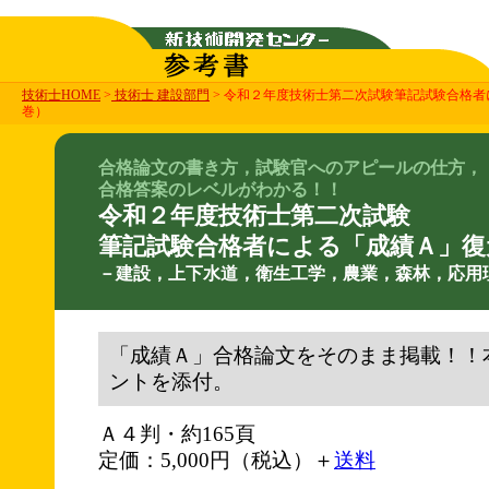
技術士HOME
>
技術士 建設部門
> 令和２年度技術士第二次試験筆記試験合格
巻）
合格論文の書き方，試験官へのアピールの仕方，
合格答案のレベルがわかる！！
令和２年度技術士第二次試験
筆記試験合格者による「成績Ａ」復
－建設，上下水道，衛生工学，農業，森林，応用
「成績Ａ」合格論文をそのまま掲載！！
ントを添付。
Ａ４判・約165頁
定価：5,000円（税込）＋
送料