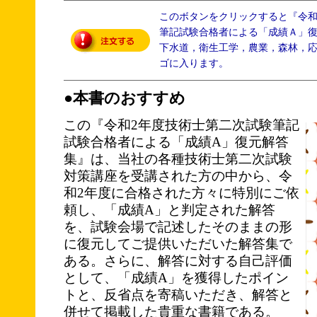
このボタンをクリックすると『令
筆記試験合格者による「成績Ａ」
下水道，衛生工学，農業，森林，
ゴに入ります。
●本書のおすすめ
この『令和2年度技術士第二次試験筆記
試験合格者による「成績A」復元解答
集』は、当社の各種技術士第二次試験
対策講座を受講された方の中から、令
和2年度に合格された方々に特別にご依
頼し、「成績A」と判定された解答
を、試験会場で記述したそのままの形
に復元してご提供いただいた解答集で
ある。さらに、解答に対する自己評価
として、「成績A」を獲得したポイン
トと、反省点を寄稿いただき、解答と
併せて掲載した貴重な書籍である。