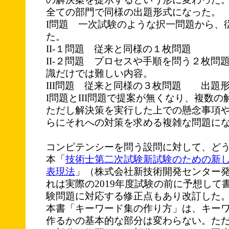
全ての部門で同様の出題形式になった。
I問題 一次試験のような択一問題から、
た。
II-１問題 従来と同様の１枚問題
II-２問題 プロセスや手順を問う２枚問
識だけでは難しい内容。
III問題 従来と同様の３枚問題 出題形
I問題とIII問題で提案が無くなり、複数
ただし解決策を実行した上での懸念事項
らにそれへの対策を求める複雑な問題に
コンピテンシーを問う設問に対して、ど
本「
技術士第二次試験新試験のための新
表現法
」（株式会社新技術開発センター
れは実際の2019年度試験の前に予想して
験問題に対応する修正点もあり改訂した
本書「キーワード集の作り方」は、キー
作るかの基本的な部分は変わらない。た