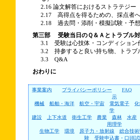
2.16 論文解答におけるストラテジー
2.17 高得点を得るための、採点者
2.18 過去問・添削・模擬試験・予
第三部 受験当日のＱ＆Ａとトラブル
3.1 受験は心技体・コンディション
3.2 持参すると良い持ち物、トラブ
3.3 Q&A
おわりに
事業案内
プライバシーポリシー
FAQ
示
機械
船舶・海洋
航空・宇宙
電気電子
化
学
建設
上下水道
衛生工学
農業
森林
水産
用理学
生物工学
環境
原子力・放射線
総合技術
験
受験申込書・口頭試