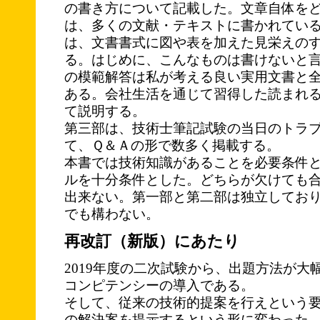
の書き方について記載した。文章自体を
は、多くの文献・テキストに書かれてい
は、文書書式に図や表を加えた見栄えの
る。はじめに、こんなものは書けないと
の模範解答は私が考える良い実用文書と
ある。会社生活を通じて習得した読まれ
て説明する。
第三部は、技術士筆記試験の当日のトラ
て、Ｑ＆Ａの形で数多く掲載する。
本書では技術知識があることを必要条件
ルを十分条件とした。どちらが欠けても
出来ない。第一部と第二部は独立してお
でも構わない。
再改訂（新版）にあたり
2019年度の二次試験から、出題方法が大
コンピテンシーの導入である。
そして、従来の技術的提案を行えという
の解決案を提示するという形に変わった