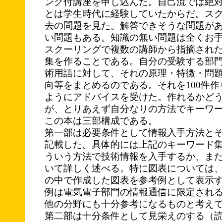
ング付講座を申し込んだ。自己流では絶
とは学生時代に経験していたからだ。ス
去の問題を見た。解答できそうな問題が
い問題もある。知識の無い問題は全くお
スクーリングで複数の講師から指摘され
集を作ることである。自分の受験する部
術用語に対して、それの原理・特徴・問
向等をまとめるのである。それを100件
ようにアドバイスを受けた。作れるかど
が、とりあえず自分なりの方法でキーワ
この本は三部構成である。
第一部は必要条件として情報入手方法と
記載した。具体的には上記のキーワード
ういう方法で技術情報を入手するか、ま
いて詳しく述べる。特に図表については、
の中で作成した図表を参考例として表示
例は電気電子部門の情報通信に限定され
他の分野にも十分参考になるものと考え
第二部は十分条件として見栄えのする（