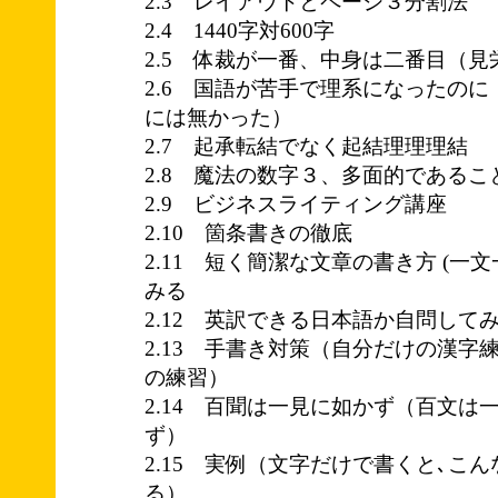
2.3 レイアウトとページ３分割法
2.4 1440字対600字
2.5 体裁が一番、中身は二番目（
2.6 国語が苦手で理系になったの
には無かった）
2.7 起承転結でなく起結理理理結
2.8 魔法の数字３、多面的である
2.9 ビジネスライティング講座
2.10 箇条書きの徹底
2.11 短く簡潔な文章の書き方 (一
みる
2.12 英訳できる日本語か自問し
2.13 手書き対策（自分だけの漢字
の練習）
2.14 百聞は一見に如かず（百文は
ず）
2.15 実例（文字だけで書くと､こ
る）