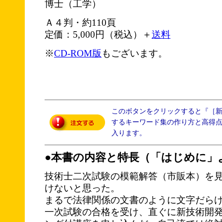
博士（工学）
Ａ４判・約110頁
定価：5,000円（税込）＋
送料
※
CD-ROM版
もございます。
このボタンをクリックすると『［
するキーワード集の作り方と高得
入ります。
●本書の内容と特長（「はじめに」
技術士二次試験の模範解答（市販本）を
けないと思った。
まるで法律関係の文書のように文字だら
一次試験の合格を受け、直ぐに新技術開