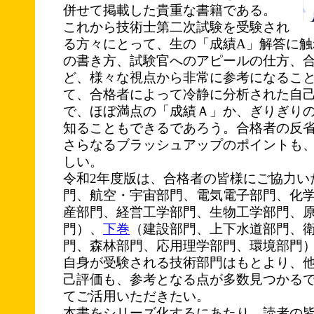
併せて掲載した貴重な書籍である。
これから技術士第二次試験を受験され
る方々にとって、生の「成績A」解答に触
の書き方、試験官へのアピールの仕方、
ど、様々な視点から非常に参考になるこ
て、合格者によって冷静に分析された自
で、ほぼ満点の「成績Ａ」か、ぎりぎり
知ることもできるであろう。合格者の反
さらなるブラッシュアップのポイントも
しい。
令和2年度版は、合格者の皆様にご協力い
門、航空・宇宙部門、電気電子部門、化
産部門、経営工学部門、生物工学部門、
門）、
下巻
（建設部門、上下水道部門、
門、森林部門、応用理学部門、環境部門）
自身が受験される技術部門はもとより、
己評価も、参考となる点が多数見つかるで
てご活用いただきたい。
本書をシリーズ化するにあたり、読者の