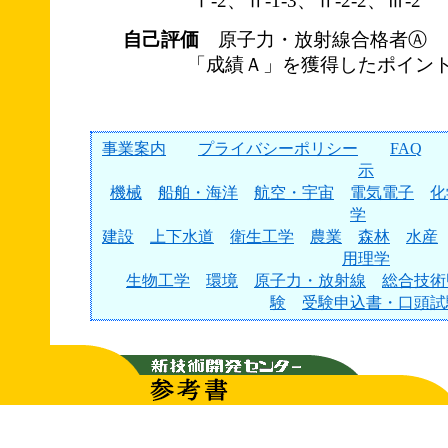
Ⅰ-2、Ⅱ-1-3、Ⅱ-2-2、Ⅲ-2
自己評価
原子力・放射線合格者Ⓐ
「成績Ａ」を獲得したポイント
事業案内
プライバシーポリシー
FAQ
示
機械
船舶・海洋
航空・宇宙
電気電子
化
学
建設
上下水道
衛生工学
農業
森林
水産
用理学
生物工学
環境
原子力・放射線
総合技術
験
受験申込書・口頭試