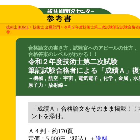
技術士HOME
>
技術士 金属部門
> 令和２年度技術士第二次試験筆記試験合格
巻）
合格論文の書き方，試験官へのアピールの仕方，
合格答案のレベルがわかる！！
令和２年度技術士第二次試験
筆記試験合格者による「成績Ａ」復
－機械，航空・宇宙，電気電子，化学，金属，水
原子力・放射線－
「成績Ａ」合格論文をそのまま掲載！！
ントを添付。
Ａ４判・約170頁
定価：5,000円（税込）＋
送料