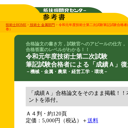
技術士HOME
>
技術士 金属部門
> 令和元年度技術士第二次試験筆記試験合格
巻）
合格論文の書き方，試験官へのアピールの仕方，
合格答案のレベルがわかる！！
令和元年度技術士第二次試験
筆記試験合格者による「成績Ａ」復
－機械・金属・農業・経営工学・環境－
「成績Ａ」合格論文をそのまま掲載！！
ントを添付。
Ａ４判・約120頁
定価：5,000円（税込）＋
送料