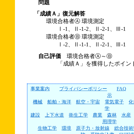
問題
「成績Ａ」復元解答
環境合格者Ⓐ 環境測定
Ⅰ-1、Ⅱ-1-2、Ⅱ-2-1、Ⅲ-1
環境合格者Ⓑ 環境測定
Ⅰ-2、Ⅱ-1-1、Ⅱ-2-1、Ⅲ-1
自己評価
環境合格者Ⓐ～Ⓑ
「成績Ａ」を獲得したポイント
事業案内
プライバシーポリシー
FAQ
示
機械
船舶・海洋
航空・宇宙
電気電子
化
学
建設
上下水道
衛生工学
農業
森林
水産
用理学
生物工学
環境
原子力・放射線
総合技術