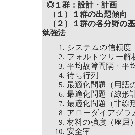
◎１群：設計・計画
（１）１群の出題傾向
（２）１群の各分野の基
勉強法
システムの信頼
フォルトツリー
平均故障間隔・
待ち行列
最適化問題（用
最適化問題（線
最適化問題（非
アローダイアグ
材料の強度（座
安全率