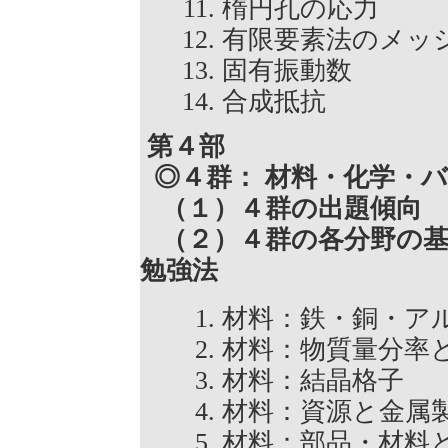
楕円孔の応力
有限要素法のメ
固有振動数
合成抵抗
第４部
◎４群： 材料・化学・
（１）４群の出題傾向
（２）４群の各分野の基
勉強法
材料：鉄・銅・
材料：物質量分
材料：結晶格子
材料：資源と金
材料：部品・材