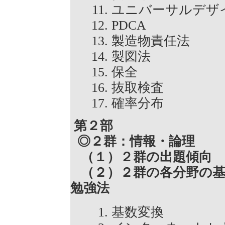
ユニバーサルデ
PDCA
製造物責任法
製図法
保全
抜取検査
確率分布
第２部
◎２群：情報・論理
（１）２群の出題傾向
（２）２群の各分野の基
勉強法
基数変換