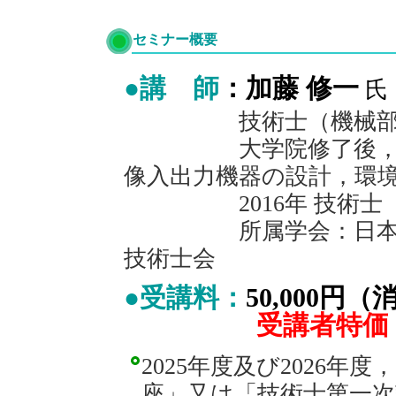
セミナー概要
●講 師
：加藤 修一
氏
技術士（機械部
大学院修了後，ブラ
像入出力機器の設計，環
2016年 技術士（
所属学会：日本機械学
技術士会
●受講料：
50,000
受講者特価
2025年度及び2026年度
座」又は「技術士第一