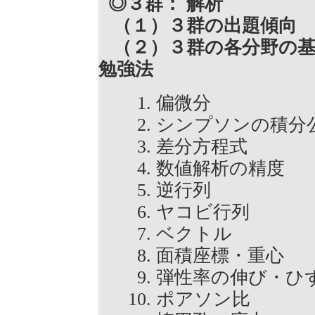
◎３群： 解析
（１）３群の出題傾向
（２）３群の各分野の基
勉強法
偏微分
シンプソンの積
差分方程式
数値解析の精度
逆行列
ヤコビ行列
ベクトル
面積座標・重心
弾性率の伸び・
ポアソン比