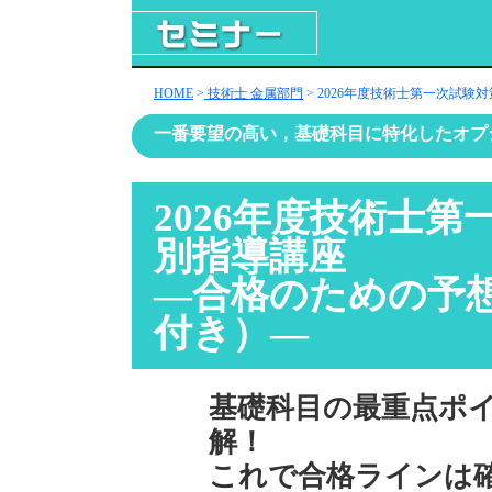
HOME
>
技術士 金属部門
> 2026年度技術士第一次試験
一番要望の高い，基礎科目に特化したオプ
2026年度技術士第
別指導講座
―合格のための予
付き）―
基礎科目の最重点ポ
解！
これで合格ラインは確