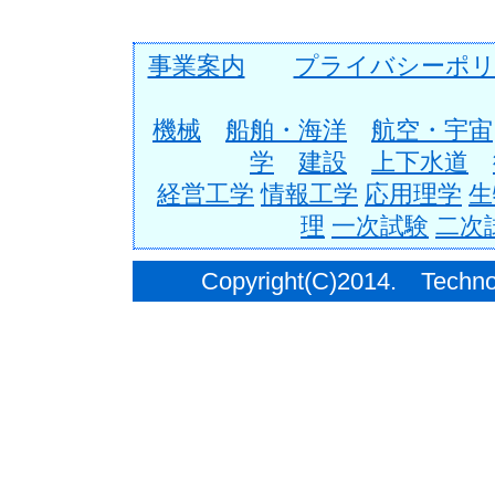
事業案内
プライバシーポリ
機械
船舶・海洋
航空・宇宙
学
建設
上下水道
経営工学
情報工学
応用理学
生
理
一次試験
二次
Copyright(C)2014. Techno C