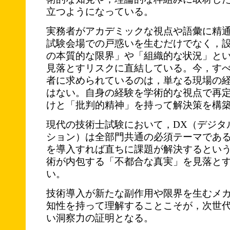
立つようになっている。
実務者がアカデミックな視点や語彙に精
試験会場での戸惑いを生むだけでなく，
の本質的な限界」や「組織的な状況」と
見落とすリスクに直結している。今，す
者に求められているのは，単なる現場の
はない。自身の経験を学術的な視点で再
けと「批判的精神」を持って解決策を構
現代の技術士試験において，DX（デジタ
ション）は全部門共通の必須テーマであ
を導入すれば直ちに課題が解決するとい
術が内包する「不都合な真実」を見落と
い。
技術導入が新たな副作用や限界を生むメ
知性を持って理解することこそが，次世
い洞察力の証明となる。