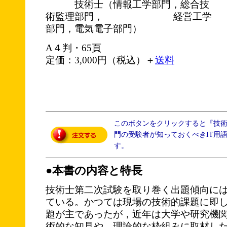
技術士（情報工学部門，総合技
術監理部門， 経営工学
部門，電気電子部門）
A４判・65頁
定価：3,000円（税込）＋
送料
このボタンをクリックすると『技
門の受験者が知っておくべきIT用語
す。
●本書の内容と特長
技術士第二次試験を取り巻く出題傾向に
ている。かつては現場の技術的課題に即
題が主であったが，近年は大学や研究機
術的な知見や，理論的な枠組みに取材し