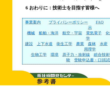
6 おわりに：技術士を目指す皆様へ
事業案内
プライバシーポリシー
FAQ
示
機械
船舶・海洋
航空・宇宙
電気電子
化
学
建設
上下水道
衛生工学
農業
森林
水産
用理学
生物工学
環境
原子力・放射線
総合技術
験
受験申込書・口頭試