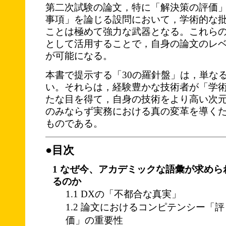
第二次試験の論文，特に「解決策の評価
事項」を論じる設問において，学術的な
ことは極めて強力な武器となる。これら
として活用することで，自身の論文のレ
が可能になる。
本書で提示する「30の羅針盤」は，単な
い。それらは，経験豊かな技術者が「学
たな目を得て，自身の技術をより高い次
のみならず実務における真の変革を導く
ものである。
●目次
1 なぜ今、アカデミックな語彙が求めら
るのか
1.1 DXの「不都合な真実」
1.2 論文におけるコンピテンシー「評
価」の重要性