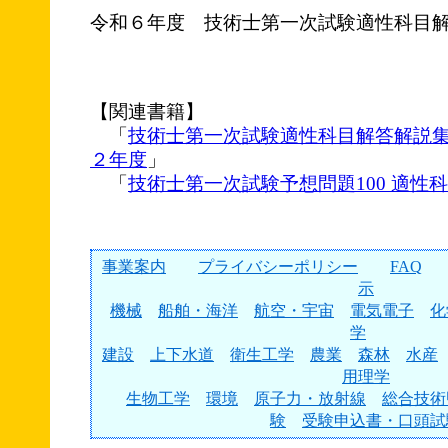
令和６年度 技術士第一次試験適性科目
【関連書籍】
「
技術士第一次試験適性科目解答解説集
２年度
」
「
技術士第一次試験予想問題100 適性科
事業案内
プライバシーポリシー
FAQ
示
機械
船舶・海洋
航空・宇宙
電気電子
化
学
建設
上下水道
衛生工学
農業
森林
水産
用理学
生物工学
環境
原子力・放射線
総合技術
験
受験申込書・口頭試