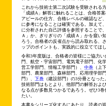
これから技術士第二次試験を受験される
「成績A」解答に触れることは、合格答案
アピールの仕方、合格レベルの確認など
に参考になることは確実である。加えて
に分析された自己評価を参照することで
Ａ」か、ぎりぎりの「成績Ａ」かを窺い
ろう。合格者の反省点から読み取れる、
ップのポイントも、実践的に役立ててほ
令和3年度版は、合格者の皆様にご協力い
門、航空・宇宙部門、電気電子部門、化
営工学部門、情報工学部門）、
中巻
（上
部門、農業部門、森林部門、応用理学部
門）、
下巻
（建設部門）の3分冊となった
技術部門はもとより、他部門の解答およ
なる点が多数見つかるであろう。ぜひ3巻
たい。
本書をシリーズ化するにあたり、読者の