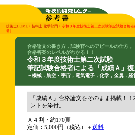
技術士HOME
>
技術士 化学部門
> 令和３年度技術士第二次試験筆記試験合格
巻）
合格論文の書き方，試験官へのアピールの仕方，
合格答案のレベルがわかる！！
令和３年度技術士第二次試験
筆記試験合格者による「成績Ａ」復
－機械，航空・宇宙，電気電子，化学，金属，経
「成績Ａ」合格論文をそのまま掲載！！
ントを添付。
Ａ４判・約170頁
定価：5,000円（税込）＋
送料