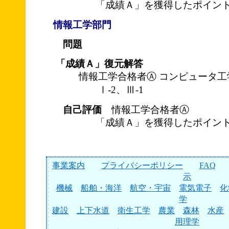
「成績Ａ」を獲得したポイント
情報工学部門
問題
「成績Ａ」復元解答
情報工学合格者Ⓐ コンピュータ工
Ⅰ-2、Ⅲ-1
自己評価
情報工学合格者Ⓐ
「成績Ａ」を獲得したポイント
事業案内
プライバシーポリシー
FAQ
示
機械
船舶・海洋
航空・宇宙
電気電子
化
学
建設
上下水道
衛生工学
農業
森林
水産
用理学