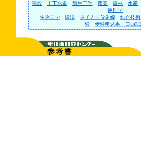
建設
上下水道
衛生工学
農業
森林
水産
用理学
生物工学
環境
原子力・放射線
総合技術
験
受験申込書・口頭試