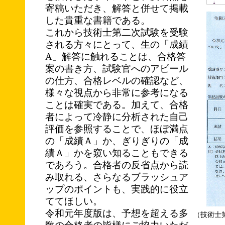
寄稿いただき、解答と併せて掲載
した貴重な書籍である。
これから技術士第二次試験を受験
される方々にとって、生の「成績
A」解答に触れることは、合格答
案の書き方、試験官へのアピール
の仕方、合格レベルの確認など、
様々な視点から非常に参考になる
ことは確実である。加えて、合格
者によって冷静に分析された自己
評価を参照することで、ほぼ満点
の「成績Ａ」か、ぎりぎりの「成
績Ａ」かを窺い知ることもできる
であろう。合格者の反省点から読
み取れる、さらなるブラッシュア
ップのポイントも、実践的に役立
ててほしい。
令和元年度版は、予想を超える多
（技術士