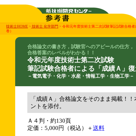
技術士HOME
>
技術士 化学部門
> 令和元年度技術士第二次試験筆記試験合格
巻）
合格論文の書き方，試験官へのアピールの仕方，
合格答案のレベルがわかる！！
令和元年度技術士第二次試験
筆記試験合格者による「成績Ａ」復
－電気電子・化学・水産・情報工学・生物工学－
「成績Ａ」合格論文をそのまま掲載！！
ントを添付。
Ａ４判・約130頁
定価：5,000円（税込）＋
送料